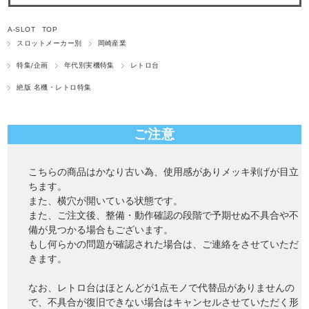
A-SLOT TOP
スロットメーカー別
岡崎産業
特集/企画
年代別実機特集
レトロ台
絶版 名機・レトロ特集
ご注意
こちらの商品はかなり古い為、使用感がありメッキ剥げが目立
ちます。
また、横穴が開いている状態です。
また、ご注文後、整備・動作確認の段階で予期せぬ不具合や不
備が見つかる場合もございます。
もし何らかの問題が確認された場合は、ご連絡をさせていただ
きます。
なお、レトロ台はほとんどが1点モノで代替品がありませんの
で、不具合が復旧できない場合はキャンセルさせていただく形