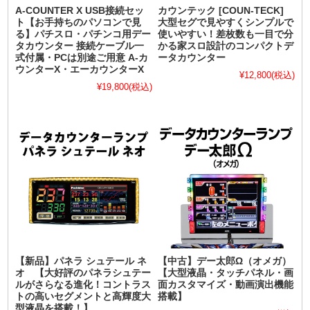
A-COUNTER X USB接続セッ
カウンテック [COUN-TECK]
ト【お手持ちのパソコンで見
大型セグで見やすくシンプルで
る】パチスロ・パチンコ用デー
使いやすい！差枚数も一目で分
タカウンター 接続ケーブル一
かる家スロ設計のコンパクトデ
式付属・PCは別途ご用意 A-カ
ータカウンター
ウンターX・エーカウンターX
¥12,800
(税込)
¥19,800
(税込)
【新品】パネラ シュテール ネ
【中古】デー太郎Ω（オメガ）
オ 【大好評のパネラシュテー
【大型液晶・タッチパネル・画
ルがさらなる進化！コントラス
面カスタマイズ・動画演出機能
トの高いセグメントと高輝度大
搭載】
型液晶を搭載！】