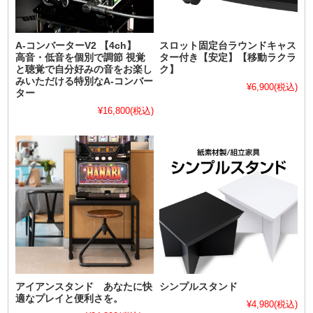
A-コンバーターV2 【4ch】
スロット固定台ラウンドキャス
高音・低音を個別で調節 視覚
ター付き【安定】【移動ラクラ
と聴覚で自分好みの音をお楽し
ク】
みいただける特別なA-コンバー
¥6,900
(税込)
ター
¥16,800
(税込)
アイアンスタンド あなたに快
シンプルスタンド
適なプレイと便利さを。
¥4,980
(税込)