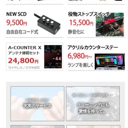
知ってほしい。
A-SLOTの真実（こ
と）
A-SLOTならではの
クリーニングにも
充実のサービス
愛情を持って。