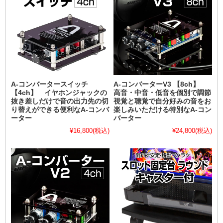
A-コンバータースイッチ
A-コンバーターV3 【8ch】
【4ch】 イヤホンジャックの
高音・中音・低音を個別で調節
抜き差しだけで音の出力先の切
視覚と聴覚で自分好みの音をお
り替えができる便利なA-コンバ
楽しみいただける特別なA-コン
ーター
バーター
¥16,800
(税込)
¥24,800
(税込)