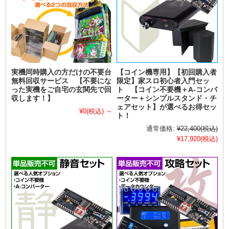
実機同時購入の方だけの不要台
【コイン機専用】【初回購入者
無料回収サービス 【不要にな
限定】家スロ初心者入門セッ
った実機をご自宅の玄関先で回
ト 【コイン不要機＋A-コンバ
収します！】
ーター＋シンプルスタンド・チ
ェアセット】が選べるお得セッ
¥0
(税込)
～
ト！
通常価格:
¥22,400
(税込)
¥17,920
(税込)