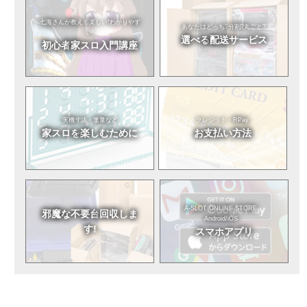
七海さんが教える
楽しい!わかりやす
あなたはどっち?
分割?丸ごと?
い!
選べる
配送サービス
初心者
家スロ入門講座
実機寸法・重量など
クレジット・RPay
家スロを
楽しむために
お支払い方法
A-SLOT ONLINE STORE
邪魔な不要台
回収しま
Android/iOS
す!
スマホアプリ