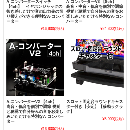
A-コンバータースイッチ
A-コンバーターV3 【8ch】
【4ch】 イヤホンジャックの
高音・中音・低音を個別で調節
抜き差しだけで音の出力先の切
視覚と聴覚で自分好みの音をお
り替えができる便利なA-コンバ
楽しみいただける特別なA-コン
ーター
バーター
¥16,800
(税込)
¥24,800
(税込)
A-コンバーターV2 【4ch】
スロット固定台ラウンドキャス
高音・低音を個別で調節 視覚
ター付き【安定】【移動ラクラ
と聴覚で自分好みの音をお楽し
ク】
みいただける特別なA-コンバー
¥6,900
(税込)
ター
¥16,800
(税込)