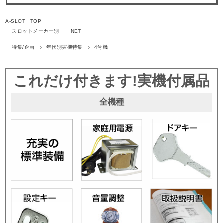
A-SLOT TOP
スロットメーカー別
NET
特集/企画
年代別実機特集
4号機
これだけ付きます!実機付属品
全機種