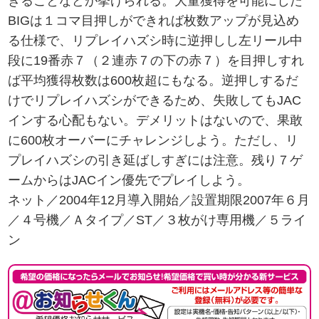
きることなどが挙げられる。大量獲得を可能にした
BIGは１コマ目押しができれば枚数アップが見込め
る仕様で、リプレイハズシ時に逆押しし左リール中
段に19番赤７（２連赤７の下の赤７）を目押しすれ
ば平均獲得枚数は600枚超にもなる。逆押しするだ
けでリプレイハズシができるため、失敗してもJAC
インする心配もない。デメリットはないので、果敢
に600枚オーバーにチャレンジしよう。ただし、リ
プレイハズシの引き延ばしすぎには注意。残り７ゲ
ームからはJACイン優先でプレイしよう。
ネット／2004年12月導入開始／設置期限2007年６月
／４号機／Ａタイプ／ST／３枚がけ専用機／５ライ
ン