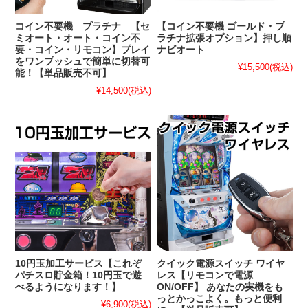
コイン不要機 プラチナ 【セ
【コイン不要機 ゴールド・プ
ミオート・オート・コイン不
ラチナ拡張オプション】押し順
要・コイン・リモコン】プレイ
ナビオート
をワンプッシュで簡単に切替可
¥15,500
(税込)
能！【単品販売不可】
¥14,500
(税込)
10円玉加工サービス【これぞ
クイック電源スイッチ ワイヤ
パチスロ貯金箱！10円玉で遊
レス【リモコンで電源
べるようになります！】
ON/OFF】 あなたの実機をも
っとかっこよく。もっと便利
¥6,900
(税込)