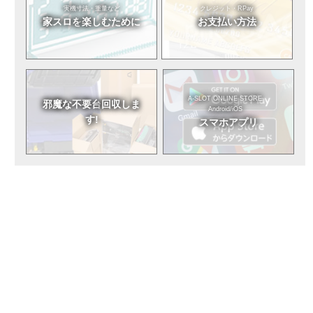
実機寸法・重量など
クレジット・RPay
家スロを
楽しむために
お支払い方法
A-SLOT ONLINE STORE
邪魔な不要台
回収しま
Android/iOS
す!
スマホアプリ