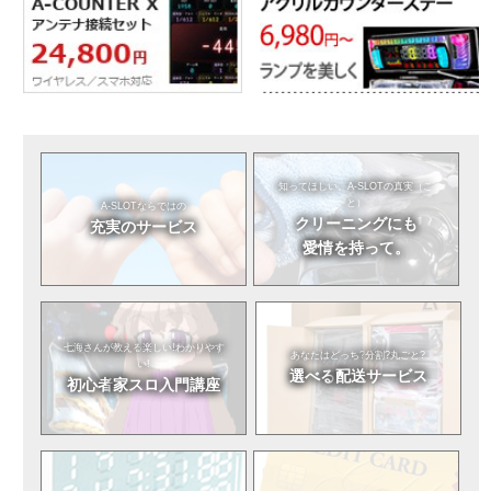
知ってほしい。
A-SLOTの真実（こ
と）
A-SLOTならではの
クリーニングにも
充実のサービス
愛情を持って。
七海さんが教える
楽しい!わかりやす
あなたはどっち?
分割?丸ごと?
い!
選べる
配送サービス
初心者
家スロ入門講座