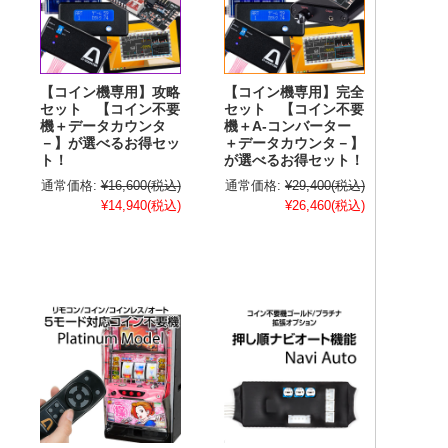
【コイン機専用】攻略
【コイン機専用】完全
セット 【コイン不要
セット 【コイン不要
機＋データカウンタ
機＋A-コンバーター
－】が選べるお得セッ
＋データカウンタ－】
ト！
が選べるお得セット！
通常価格:
¥16,600
(税込)
通常価格:
¥29,400
(税込)
¥14,940
(税込)
¥26,460
(税込)