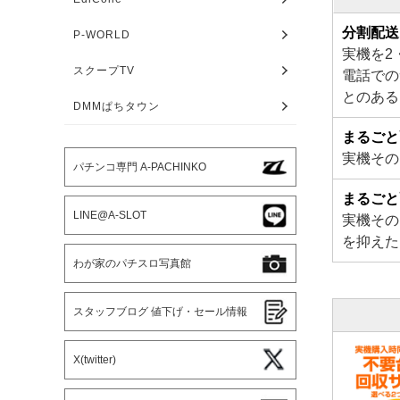
分割配送
P-WORLD
実機を2
スクープTV
電話での
とのある
DMMぱちタウン
まるごと
実機その
パチンコ専門 A-PACHINKO
まるごと
LINE@A-SLOT
実機その
を抑えた
わが家のパチスロ写真館
スタッフブログ 値下げ・セール情報
X(twitter)