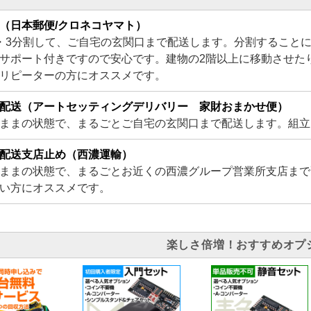
（日本郵便/クロネコヤマト）
・3分割して、ご自宅の玄関口まで配送します。分割すること
サポート付きですので安心です。建物の2階以上に移動させた
リピーターの方にオススメです。
配送（アートセッティングデリバリー 家財おまかせ便）
ままの状態で、まるごとご自宅の玄関口まで配送します。組立
配送支店止め（西濃運輸）
ままの状態で、まるごとお近くの西濃グループ営業所支店まで
い方にオススメです。
楽しさ倍増！おすすめオプ