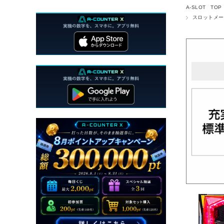
A-SLOT TOP
スロットメー