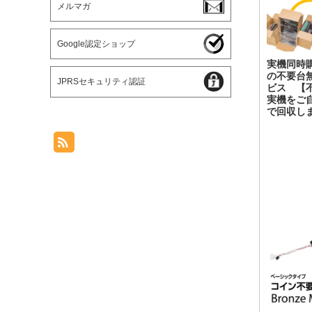
メルマガ
Google認定ショップ
実機同時
の不要台
JPRSセキュリティ認証
ビス 【
実機をご
で回収し