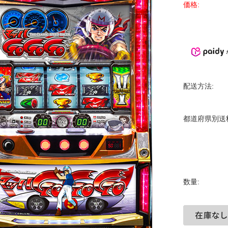
価格:
配送方法:
都道府県別送
数量: