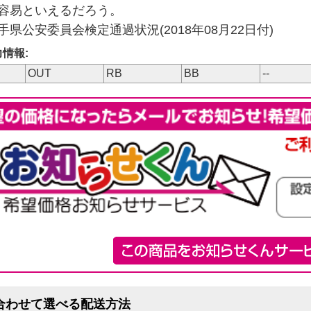
容易といえるだろう。
県公安委員会検定通過状況(2018年08月22日付)
情報:
OUT
RB
BB
--
合わせて選べる配送方法