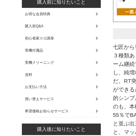
購入前に知りたいこと
お得な会員特典
購入前Q&A
初心者家スロ講座
七匠から
実機付属品
３種類あ
実機クリーニング
ーム継続
し、純増
送料
だ。RT
お支払い方法
ができる
的シンプ
買い替えサービス
のも、本
希望価格お知らせサービス
55％で
と並ぶ出
購入後に知りたいこと
と、マッ