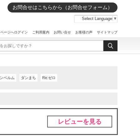
お問合せはこちらから（お問合せフォーム）
Select Language
▼
イページへログイン
ご利用案内
お問い合せ
お客様の声
サイトマップ
ンベルム
ダンまち
Re:ゼロ
レビューを見る