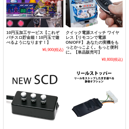
10円玉加工サービス【これぞ
クイック電源スイッチ ワイヤ
パチスロ貯金箱！10円玉で遊
レス【リモコンで電源
べるようになります！】
ON/OFF】 あなたの実機をも
っとかっこよく。もっと便利
¥6,900
(税込)
に。【単品販売可】
¥8,800
(税込)