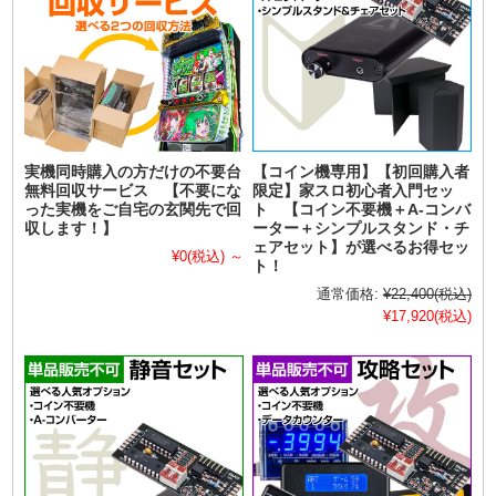
実機同時購入の方だけの不要台
【コイン機専用】【初回購入者
無料回収サービス 【不要にな
限定】家スロ初心者入門セッ
った実機をご自宅の玄関先で回
ト 【コイン不要機＋A-コンバ
収します！】
ーター＋シンプルスタンド・チ
ェアセット】が選べるお得セッ
¥0
(税込)
～
ト！
通常価格:
¥22,400
(税込)
¥17,920
(税込)