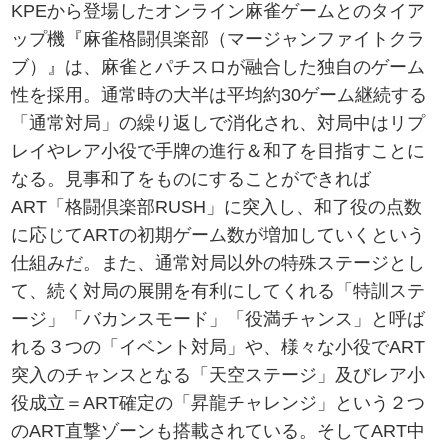
KPEから登場したオンライン麻雀ゲームとのタイア
ップ機『麻雀格闘倶楽部（マージャンファイトクラ
ブ）』は、麻雀とパチスロが融合した独自のゲーム
性を採用。通常時の大半は平均約30ゲーム継続する
「通常対局」の繰り返しで消化され、対局中はリプ
レイやレア小役で手牌の進行＆和了を目指すことに
なる。見事和了をものにすることができれば
ART「格闘倶楽部RUSH」に突入し、和了役の点数
に応じてARTの初期ゲーム数が増加していくという
仕組みだ。また、通常対局以外の特殊ステージとし
て、続く対局の展開を有利にしてくれる「特訓ステ
ージ」「バカンスモード」「役満チャンス」と呼ば
れる３つの「イベント対局」や、様々な小役でART
突入のチャンスとなる「天空ステージ」及びレア小
役成立＝ART確定の「昇龍チャレンジ」という２つ
のART直撃ゾーンも搭載されている。そしてART中