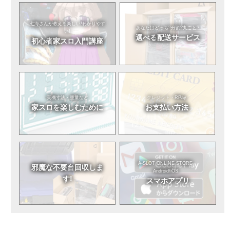
七海さんが教える
楽しい!わかりやす
あなたはどっち?
分割?丸ごと?
い!
選べる
配送サービス
初心者
家スロ入門講座
実機寸法・重量など
クレジット・RPay
家スロを
楽しむために
お支払い方法
A-SLOT ONLINE STORE
邪魔な不要台
回収しま
Android/iOS
す!
スマホアプリ