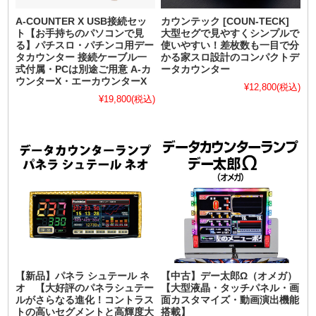
A-COUNTER X USB接続セッ
カウンテック [COUN-TECK]
ト【お手持ちのパソコンで見
大型セグで見やすくシンプルで
る】パチスロ・パチンコ用デー
使いやすい！差枚数も一目で分
タカウンター 接続ケーブル一
かる家スロ設計のコンパクトデ
式付属・PCは別途ご用意 A-カ
ータカウンター
ウンターX・エーカウンターX
¥12,800
(税込)
¥19,800
(税込)
【新品】パネラ シュテール ネ
【中古】デー太郎Ω（オメガ）
オ 【大好評のパネラシュテー
【大型液晶・タッチパネル・画
ルがさらなる進化！コントラス
面カスタマイズ・動画演出機能
トの高いセグメントと高輝度大
搭載】