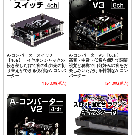
A-コンバータースイッチ
A-コンバーターV3 【8ch】
【4ch】 イヤホンジャックの
高音・中音・低音を個別で調節
抜き差しだけで音の出力先の切
視覚と聴覚で自分好みの音をお
り替えができる便利なA-コンバ
楽しみいただける特別なA-コン
ーター
バーター
¥16,800
(税込)
¥24,800
(税込)