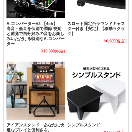
A-コンバーターV2 【4ch】
スロット固定台ラウンドキャス
高音・低音を個別で調節 視覚
ター付き【安定】【移動ラクラ
と聴覚で自分好みの音をお楽し
ク】
みいただける特別なA-コンバー
¥6,900
(税込)
ター
¥16,800
(税込)
アイアンスタンド あなたに快
シンプルスタンド
適なプレイと便利さを。