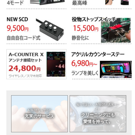
知ってほしい。
A-SLOTの真実（こ
と）
A-SLOTならではの
クリーニングにも
充実のサービス
愛情を持って。