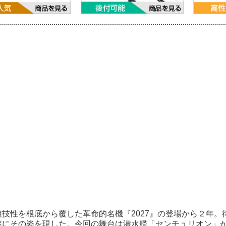
技性を根底から覆した革命的名機『2027』の登場から２年。待
遂にその姿を現した。今回の舞台は潜水艦「センチュリオン」が