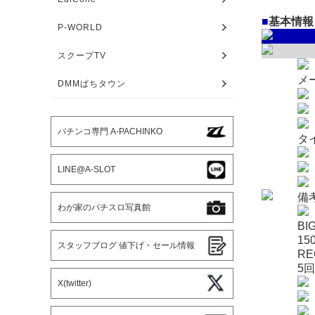
■
基本情報
P-WORLD
スクープTV
メ
DMMぱちタウン
パチンコ専門 A-PACHINKO
タ
LINE@A-SLOT
備
わが家のパチスロ写真館
BI
1
スタッフブログ 値下げ・セール情報
RE
5
X(twitter)