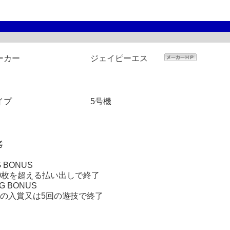
ーカー
ジェイピーエス
イプ
5号機
考
G BONUS
50枚を超える払い出しで終了
G BONUS
回の入賞又は5回の遊技で終了