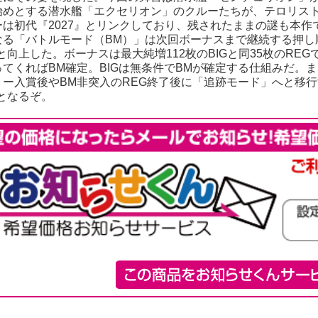
始めとする潜水艦「エクセリオン」のクルーたちが、テロリス
ーは初代『2027』とリンクしており、残されたままの謎も本
なる「バトルモード（BM）」は次回ボーナスまで継続する押し
枚と向上した。ボーナスは最大純増112枚のBIGと同35枚のREG
ってくればBM確定。BIGは無条件でBMが確定する仕組みだ。
リー入賞後やBM非突入のREG終了後に「追跡モード」へと移
定となるぞ。