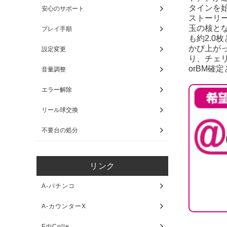
タインを
安心のサポート
ストーリ
玉の核と
プレイ手順
も約2.0
かび上が
設定変更
り、チェ
orBM確
音量調整
エラー解除
リール球交換
不要台の処分
リンク
A-パチンコ
A-カウンターX
EdiColle