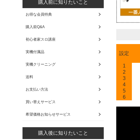
購入前に知りたいこと
お得な会員特典
購入前Q&A
初心者家スロ講座
実機付属品
設定
実機クリーニング
1
2
送料
3
4
お支払い方法
5
6
買い替えサービス
希望価格お知らせサービス
購入後に知りたいこと