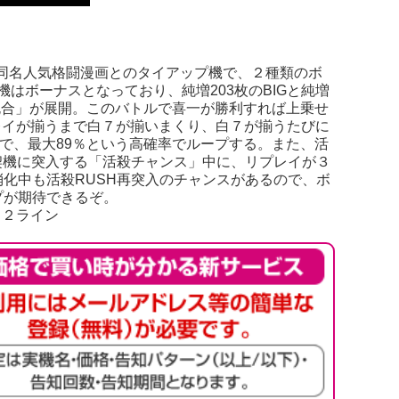
は、同名人気格闘漫画とのタイアップ機で、２種類のボ
機はボーナスとなっており、純増203枚のBIGと純増
の「死合」が展開。このバトルで喜一が勝利すれば上乗せ
プレイが揃うまで白７が揃いまくり、白７が揃うたびに
0ゲームで、最大89％という高確率でループする。また、活
契機に突入する「活殺チャンス」中に、リプレイが３
消化中も活殺RUSH再突入のチャンスがあるので、ボ
プが期待できるぞ。
／２ライン