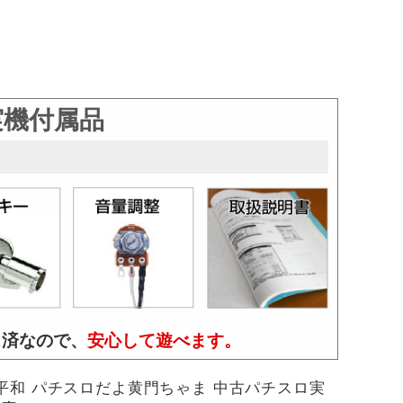
実機付属品
ス済なので、
安心して遊べます。
平和 パチスロだよ黄門ちゃま 中古パチスロ実