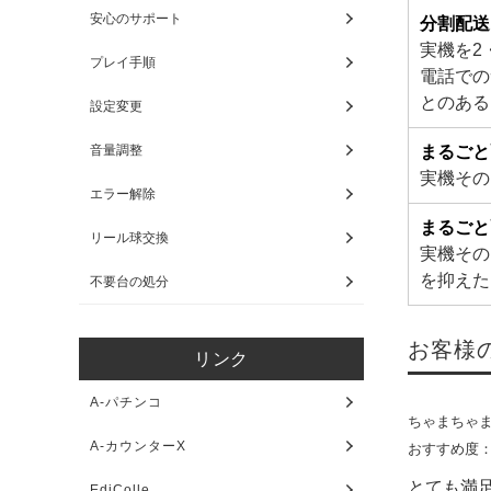
安心のサポート
分割配送
実機を2
プレイ手順
電話での
とのある
設定変更
まるごと
音量調整
実機その
エラー解除
まるごと
リール球交換
実機その
を抑えた
不要台の処分
お客様
リンク
A-パチンコ
ちゃまちゃ
A-カウンターX
おすすめ度
とても満
EdiColle