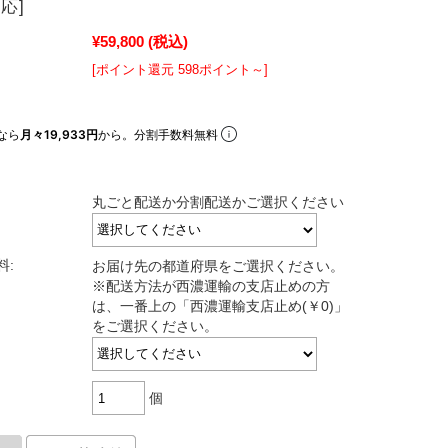
応]
¥59,800
(税込)
[ポイント還元 598ポイント～]
なら
月々19,933円
から。分割手数料無料
丸ごと配送か分割配送かご選択ください
料:
お届け先の都道府県をご選択ください。
※配送方法が西濃運輸の支店止めの方
は、一番上の「西濃運輸支店止め(￥0)」
をご選択ください。
個