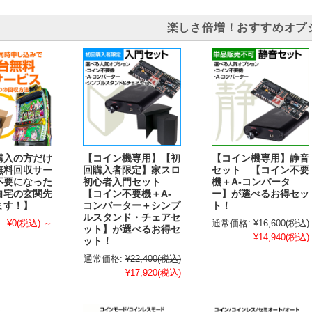
楽しさ倍増！おすすめオプ
購入の方だけ
【コイン機専用】【初
【コイン機専用】静音
無料回収サー
回購入者限定】家スロ
セット 【コイン不要
不要になった
初心者入門セット
機＋A-コンバータ
自宅の玄関先
【コイン不要機＋A-
ー】が選べるお得セッ
ます！】
コンバーター＋シンプ
ト！
ルスタンド・チェアセ
¥0
(税込)
～
通常価格:
¥16,600
(税込)
ット】が選べるお得セ
¥14,940
(税込)
ット！
通常価格:
¥22,400
(税込)
¥17,920
(税込)