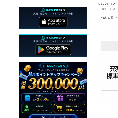
A-SLOT TOP
スロットメー
特集/企画