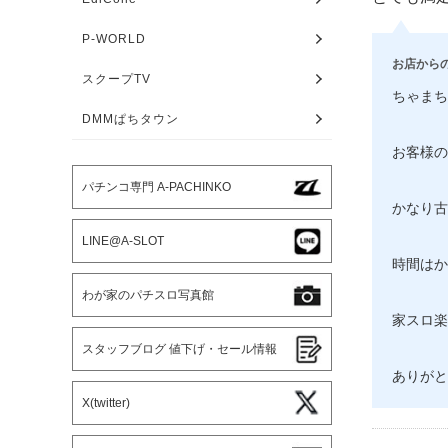
P-WORLD
お店から
スクープTV
ちゃまち
DMMぱちタウン
お客様の
パチンコ専門 A-PACHINKO
かなり古
LINE@A-SLOT
時間はか
わが家のパチスロ写真館
家スロ楽
スタッフブログ 値下げ・セール情報
ありがと
X(twitter)