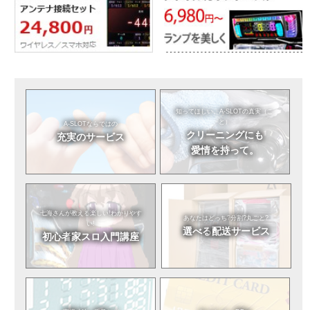
知ってほしい。
A-SLOTの真実（こ
と）
A-SLOTならではの
クリーニングにも
充実のサービス
愛情を持って。
七海さんが教える
楽しい!わかりやす
あなたはどっち?
分割?丸ごと?
い!
選べる
配送サービス
初心者
家スロ入門講座