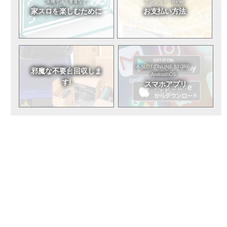
実機寸法・重量など
クレジット・RPay
家スロを
楽しむために
お支払い方法
A-SLOT ONLINE STORE
邪魔な不要台
回収しま
Android/iOS
す!
スマホアプリ