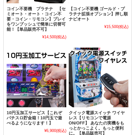
コイン不要機 プラチナ 【セ
【コイン不要機 ゴールド・プ
ミオート・オート・コイン不
ラチナ拡張オプション】押し順
要・コイン・リモコン】プレイ
ナビオート
をワンプッシュで簡単に切替可
¥15,500
(税込)
能！【単品販売不可】
¥14,500
(税込)
10円玉加工サービス【これぞ
クイック電源スイッチ ワイヤ
パチスロ貯金箱！10円玉で遊
レス【リモコンで電源
べるようになります！】
ON/OFF】 あなたの実機をも
っとかっこよく。もっと便利
¥6,900
(税込)
に。【単品販売可】