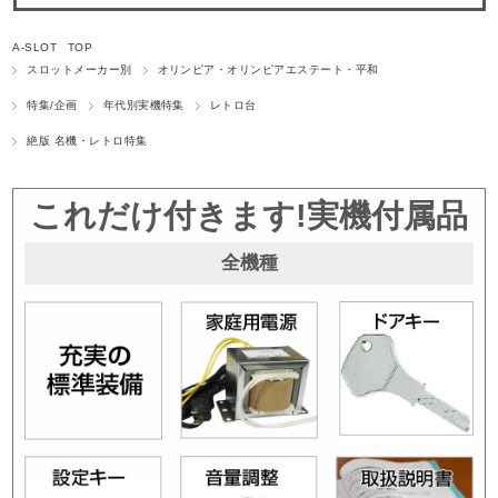
A-SLOT TOP
スロットメーカー別
オリンピア・オリンピアエステート・平和
特集/企画
年代別実機特集
レトロ台
絶版 名機・レトロ特集
これだけ付きます!実機付属品
全機種