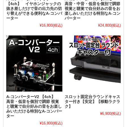
【4ch】 イヤホンジャックの
高音・中音・低音を個別で調節
抜き差しだけで音の出力先の切
視覚と聴覚で自分好みの音をお
り替えができる便利なA-コンバ
楽しみいただける特別なA-コン
ーター
バーター
¥16,800
(税込)
¥24,800
(税込)
A-コンバーターV2 【4ch】
スロット固定台ラウンドキャス
高音・低音を個別で調節 視覚
ター付き【安定】【移動ラクラ
と聴覚で自分好みの音をお楽し
ク】
みいただける特別なA-コンバー
¥6,900
(税込)
ター
¥16,800
(税込)