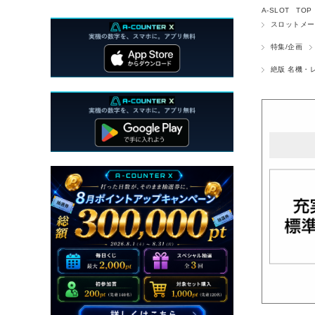
A-SLOT TOP
スロットメー
特集/企画
絶版 名機・