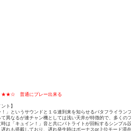
：★★☆ 普通にプレー出来る
メント】
ン！」というサウンドと１Ｇ連到来を知らせるバタフライラン
って異なるが連チャン機としては浅い天井が特徴的で、多くの
立時は「キュイン！」音と共にパトライトが回転するシンプル設
、遅れも搭載しており、遅れ発生時はボーナスor上位モード滞