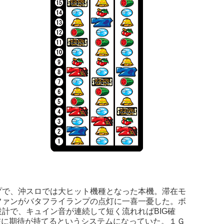
プで、沖スロでは大ヒット機種となった本機。滞在モ
ファンがバタフライランプの点灯に一喜一憂した。ボ
計で、キュイン音が連続して短く流れればBIG確
在に期待が持てるというシステムになっていた。１Ｇ