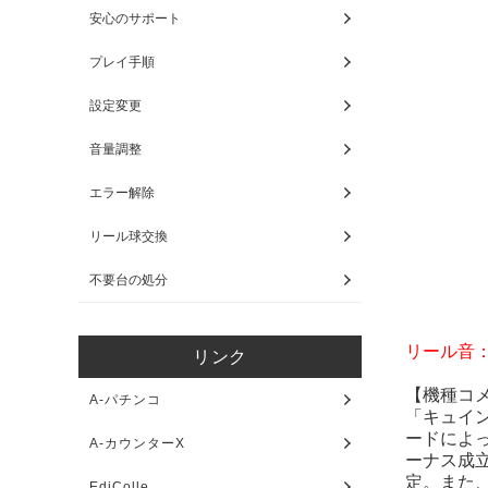
安心のサポート
プレイ手順
設定変更
音量調整
エラー解除
リール球交換
不要台の処分
リール音
リンク
【機種コ
A-パチンコ
「キュイ
ードによ
A-カウンターX
ーナス成
定。また
EdiColle