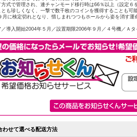
ド方式で管理され、連チャンモード移行時は66％以上（設定６
ことも珍しくなく、一撃で数千枚のコインを獲得することも可
年の９月に検定切れとなり、惜しまれつつもホールから姿を消す運
／導入開始2004年５月／設置期限2006年９月／４号機／Ａタ
合わせて選べる配送方法