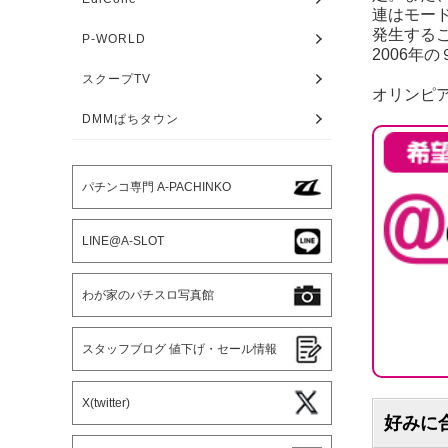
連はモー
発生する
P-WORLD
2006
スクープTV
オリンピア
DMMぱちタウン
パチンコ専門 A-PACHINKO
LINE@A-SLOT
わが家のパチスロ写真館
スタッフブログ 値下げ・セール情報
X(twitter)
好みに