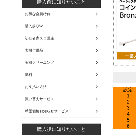
購入前に知りたいこと
お得な会員特典
購入前Q&A
初心者家スロ講座
実機付属品
実機クリーニング
送料
お支払い方法
設定
1
買い替えサービス
2
3
希望価格お知らせサービス
4
5
6
購入後に知りたいこと