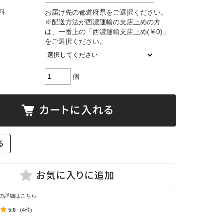
料:
お届け先の都道府県をご選択ください。
※配送方法が西濃運輸の支店止めの方
は、一番上の「西濃運輸支店止め(￥0)」
をご選択ください。
個
の詳細はこちら
5.0
(4件)