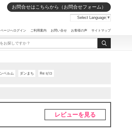
お問合せはこちらから（お問合せフォーム）
Select Language
▼
イページへログイン
ご利用案内
お問い合せ
お客様の声
サイトマップ
ンベルム
ダンまち
Re:ゼロ
レビューを見る