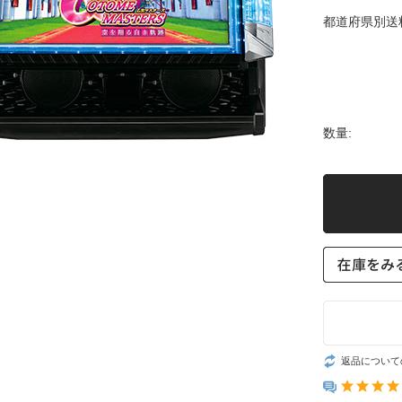
都道府県別送
数量:
返品について