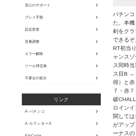
安心のサポート
パチンコ
プレイ手順
た。本機
設定変更
剣をクラ
できるぞ
音量調整
RT初当
エラー解除
ャンスゾ
ス同時当
リール球交換
ス目B 
不要台の処分
得）と赤
７・赤７
破CHA
リンク
ロインイ
A-パチンコ
関しては
A-カウンターX
がアップ
ーナスの
EdiColle