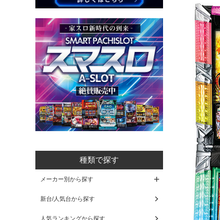
種類で探す
メーカー別から探す
新台/人気台から探す
人気ランキングから探す