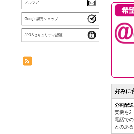
メルマガ
Google認定ショップ
JPRSセキュリティ認証
好みに
分割配送
実機を2
電話での
とのある