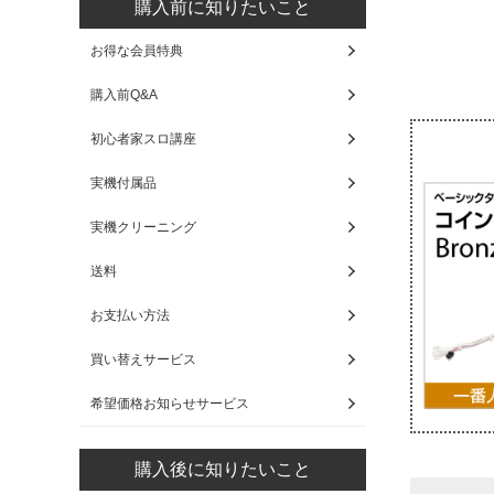
購入前に知りたいこと
お得な会員特典
購入前Q&A
初心者家スロ講座
実機付属品
実機クリーニング
送料
お支払い方法
買い替えサービス
希望価格お知らせサービス
購入後に知りたいこと