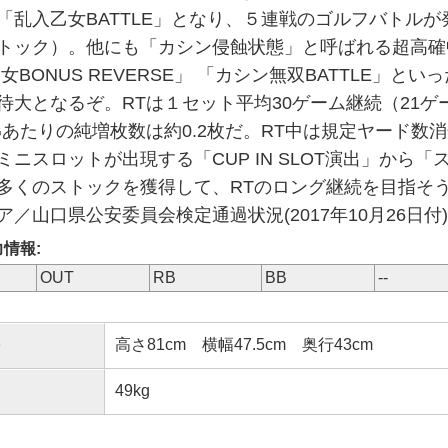
「乱入乙女BATTLE」となり、５連戦のゴルフバトル
トック）。他にも「カシン侵蝕状態」と呼ばれる超高確
乙女BONUS REVERSE」 「カシン無双BATTLE
待大となるぞ。RTは１セット平均30ゲーム継続（21
Gあたりの純増枚数は約0.2枚だ。RT中は規定ヤード数
ミニスロットが出現する「CUP IN SLOT演出」か
多くのストックを獲得して、RTのロング継続を目指そ
ア／山口県公安委員会検定通過状況(2017年10月26日付)
情報:
OUT
RB
BB
--
高さ81cm 横幅47.5cm 奥行43cm
49kg