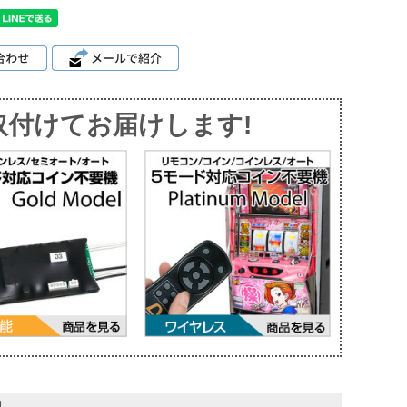
取付けてお届けします!