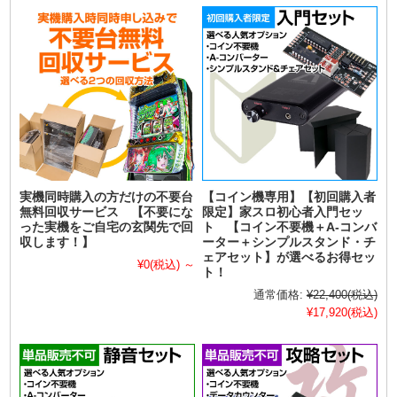
実機同時購入の方だけの不要台
【コイン機専用】【初回購入者
無料回収サービス 【不要にな
限定】家スロ初心者入門セッ
った実機をご自宅の玄関先で回
ト 【コイン不要機＋A-コンバ
収します！】
ーター＋シンプルスタンド・チ
ェアセット】が選べるお得セッ
¥0
(税込)
～
ト！
通常価格:
¥22,400
(税込)
¥17,920
(税込)