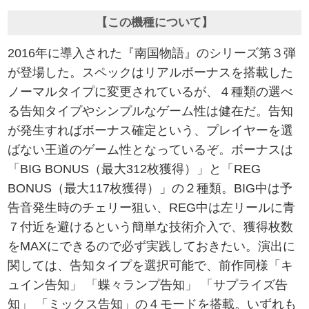
【この機種について】
2016年に導入された『南国物語』のシリーズ第３弾
が登場した。スペックはリアルボーナスを搭載した
ノーマルタイプに変更されているが、４種類の選べ
る告知タイプやシンプルなゲーム性は健在だ。告知
が発生すればボーナス確定という、プレイヤーを選
ばない王道のゲーム性となっているぞ。ボーナスは
「BIG BONUS（最大312枚獲得）」と「REG
BONUS（最大117枚獲得）」の２種類。BIG中は予
告音発生時のチェリー狙い、REG中は左リールに青
７付近を避けるという簡単な技術介入で、獲得枚数
をMAXにできるので必ず実践しておきたい。演出に
関しては、告知タイプを選択可能で、前作同様「キ
ュイン告知」 「蝶々ランプ告知」 「サプライズ告
知」 「ミックス告知」の４モードを搭載。いずれも