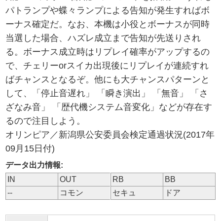
パトランプや蝶々ランプによる告知が発生すればボ
ーナス確定だ。なお、本機は小役とボーナスが同時
当選した場合、ハズレ成立まで告知が先送りされ
る。ボーナス成立時はリプレイ確率がアップするの
で、チェリーorスイカ出現後にリプレイが連続すれ
ばチャンスとなるぞ。他にも大チャンスパターンと
して、「停止音遅れ」 「瞬き演出」 「無音」 「さ
ざなみ音」 「歴代機システム音変化」などが存在す
るので注目しよう。
オリンピア／新潟県公安委員会検定通過状況(2017年
09月15日付)
データ出力情報:
IN
OUT
RB
BB
--
コモン
セキュ
ドア