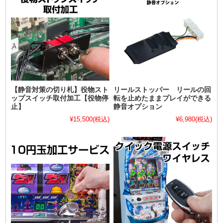
【静音対策の切り札】役物スト
リールストッパー リールの回
ップスイッチ取付加工【役物停
転を止めたままプレイができる
止】
静音オプション
¥15,500
(税込)
¥6,980
(税込)