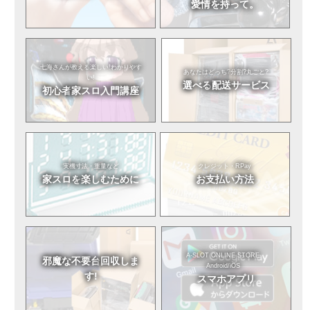
愛情を持って。
七海さんが教える
楽しい!わかりやす
あなたはどっち?
分割?丸ごと?
い!
選べる
配送サービス
初心者
家スロ入門講座
実機寸法・重量など
クレジット・RPay
家スロを
楽しむために
お支払い方法
A-SLOT ONLINE STORE
邪魔な不要台
回収しま
Android/iOS
す!
スマホアプリ