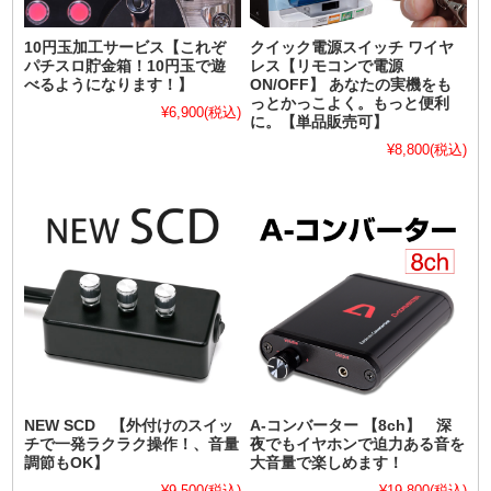
10円玉加工サービス【これぞ
クイック電源スイッチ ワイヤ
パチスロ貯金箱！10円玉で遊
レス【リモコンで電源
べるようになります！】
ON/OFF】 あなたの実機をも
っとかっこよく。もっと便利
¥6,900
(税込)
に。【単品販売可】
¥8,800
(税込)
NEW SCD 【外付けのスイッ
A-コンバーター 【8ch】 深
チで一発ラクラク操作！、音量
夜でもイヤホンで迫力ある音を
調節もOK】
大音量で楽しめます！
¥9,500
(税込)
¥19,800
(税込)