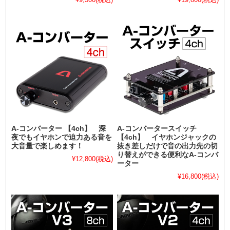
A-コンバーター 【4ch】 深
A-コンバータースイッチ
夜でもイヤホンで迫力ある音を
【4ch】 イヤホンジャックの
大音量で楽しめます！
抜き差しだけで音の出力先の切
り替えができる便利なA-コンバ
¥12,800
(税込)
ーター
¥16,800
(税込)