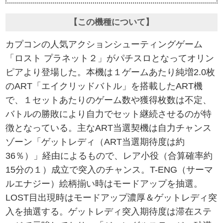
【この機種について】
カプコンの人気アクションシューティングゲーム
「ロスト プラネット２」がパチスロとなってオリン
ピアより登場した。本機は１ゲームあたり純増2.0枚
のART「エイクリッドバトル」を搭載したART機
で、１セットあたりのゲーム数や獲得枚数は不定、
バトルの勝敗により自力でセット継続させるのが特
徴となっている。主なART当選契機は自力チャンス
ゾーン「ゲットレディ（ART当選期待度は約
36％）」経由によるもので、レア小役（合算確率約
15分の１）成立で突入のチャンス。T-ENG（サーマ
ルエナジー）絵柄揃い時はモードアップを抽選。
LOST目出現時はモードアップ濃厚＆ゲットレディ突
入を抽選する。ゲットレディ突入期待度は滞在ステ