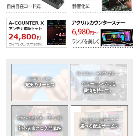
知ってほしい。
A-SLOTの真実（こ
と）
A-SLOTならではの
クリーニングにも
充実のサービス
愛情を持って。
七海さんが教える
楽しい!わかりやす
あなたはどっち?
分割?丸ごと?
い!
選べる
配送サービス
初心者
家スロ入門講座