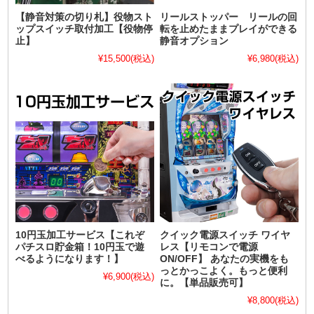
【静音対策の切り札】役物スト
リールストッパー リールの回
ップスイッチ取付加工【役物停
転を止めたままプレイができる
止】
静音オプション
¥15,500
(税込)
¥6,980
(税込)
10円玉加工サービス【これぞ
クイック電源スイッチ ワイヤ
パチスロ貯金箱！10円玉で遊
レス【リモコンで電源
べるようになります！】
ON/OFF】 あなたの実機をも
っとかっこよく。もっと便利
¥6,900
(税込)
に。【単品販売可】
¥8,800
(税込)