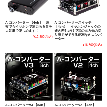
A-コンバーター 【4ch】 深
A-コンバータースイッチ
夜でもイヤホンで迫力ある音を
【4ch】 イヤホンジャックの
大音量で楽しめます！
抜き差しだけで音の出力先の切
り替えができる便利なA-コンバ
¥12,800
(税込)
ーター
¥16,800
(税込)
A-コンバーターV3 【8ch】
A-コンバーターV2 【4ch】