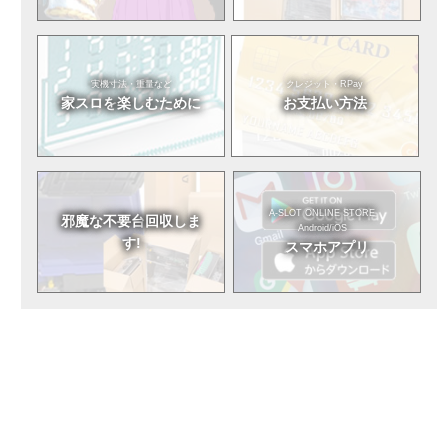
実機寸法・重量など
クレジット・RPay
家スロを
楽しむために
お支払い方法
A-SLOT ONLINE STORE
邪魔な不要台
回収しま
Android/iOS
す!
スマホアプリ