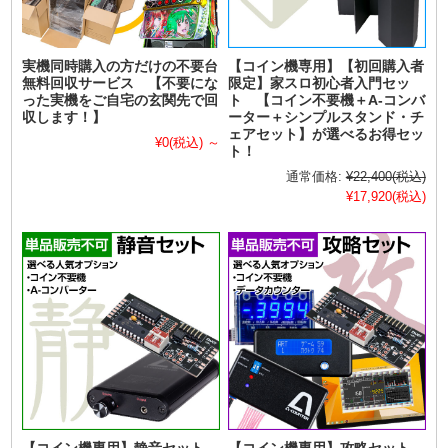
実機同時購入の方だけの不要台
【コイン機専用】【初回購入者
無料回収サービス 【不要にな
限定】家スロ初心者入門セッ
った実機をご自宅の玄関先で回
ト 【コイン不要機＋A-コンバ
収します！】
ーター＋シンプルスタンド・チ
ェアセット】が選べるお得セッ
¥0
(税込)
～
ト！
通常価格:
¥22,400
(税込)
¥17,920
(税込)