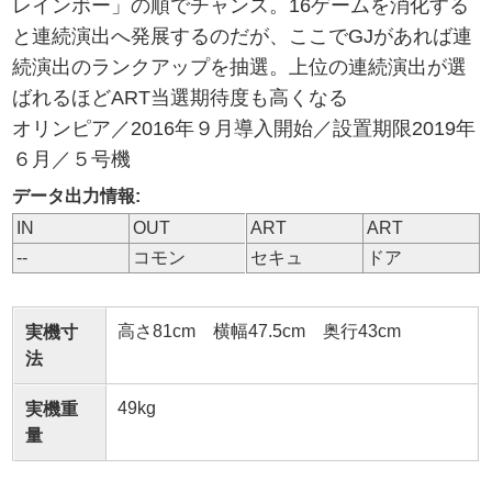
レインボー」の順でチャンス。16ゲームを消化する
と連続演出へ発展するのだが、ここでGJがあれば連
続演出のランクアップを抽選。上位の連続演出が選
ばれるほどART当選期待度も高くなる
オリンピア／2016年９月導入開始／設置期限2019年
６月／５号機
データ出力情報:
IN
OUT
ART
ART
--
コモン
セキュ
ドア
高さ81cm 横幅47.5cm 奥行43cm
実機寸
法
49kg
実機重
量