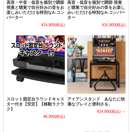
高音・中音・低音を個別で調節
高音・低音を個別で調節 視覚
視覚と聴覚で自分好みの音をお
と聴覚で自分好みの音をお楽し
楽しみいただける特別なA-コン
みいただける特別なA-コンバー
バーター
ター
¥24,800
(税込)
¥16,800
(税込)
スロット固定台ラウンドキャス
アイアンスタンド あなたに快
ター付き【安定】【移動ラクラ
適なプレイと便利さを。
ク】
¥24,800
(税込)
～
¥6,900
(税込)