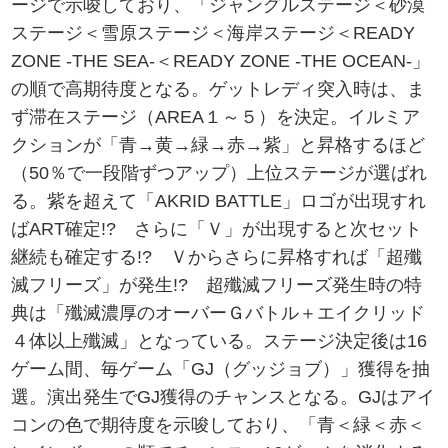
ージで示唆しており、「ジャングルステージ＜砂漠
ステージ＜雪原ステージ＜海岸ステージ＜READY
ZONE -THE SEA-＜READY ZONE -THE OCEAN-」
の順で高期待度となる。ゲットレディ突入時は、ま
ず滞在ステージ（AREA１～５）を決定。イルミア
クションが「青→黄→緑→赤→紫」と昇格するほど
（50％で一段階ずつアップ）上位ステージが選ばれ
る。紫を超えて「AKRID BATTLE」ロゴが出現すれ
ばART確定!? さらに「Ｖ」が出現すると次セット
継続も確定する!? Ｖからさらに昇格すれば「超殲
滅フリーズ」が発生!? 超殲滅フリーズ発生時の特
典は「殲滅濃厚のオーバーＧバトル＋エイクリッド
４体以上殲滅」となっている。ステージ決定後は16
ゲーム間、毎ゲーム「GJ（グッジョブ）」獲得を抽
選。演出発生でGJ獲得のチャンスとなる。GJはアイ
コンの色で期待度を示唆しており、「青＜緑＜赤＜