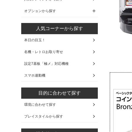
オプションから探す
人気コーナーから探す
本日の目玉！
名機・レトロお取り寄せ
設定7基板「極メ」対応機種
スマホ連動機
目的に合わせて探す
環境に合わせて探す
プレイスタイルから探す