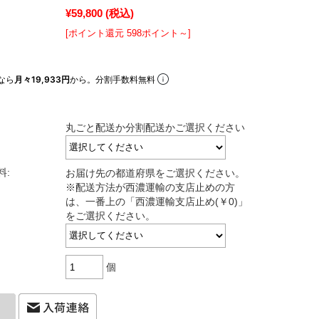
¥59,800
(税込)
[ポイント還元 598ポイント～]
なら
月々19,933円
から。分割手数料無料
丸ごと配送か分割配送かご選択ください
料:
お届け先の都道府県をご選択ください。
※配送方法が西濃運輸の支店止めの方
は、一番上の「西濃運輸支店止め(￥0)」
をご選択ください。
個