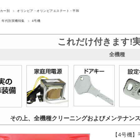
カー別
オリンピア・オリンピアエステート・平和
年代別実機特集
4号機
これだけ付きます!
全機種
その上、全機種クリーニングおよび
メンテナン
【4号機】