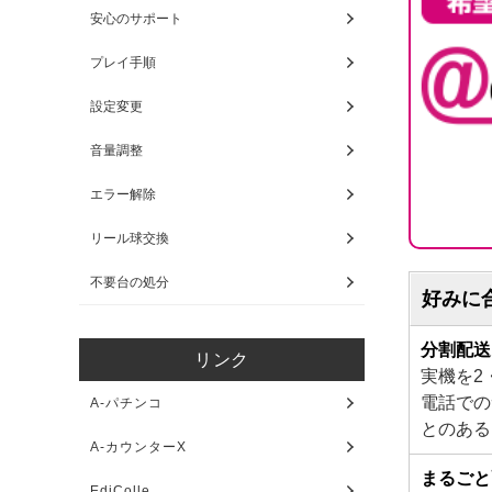
安心のサポート
プレイ手順
設定変更
音量調整
エラー解除
リール球交換
不要台の処分
好みに
分割配送
リンク
実機を2
電話での
A-パチンコ
とのある
A-カウンターX
まるごと
EdiColle