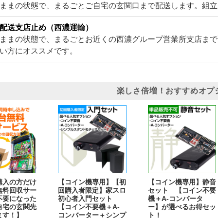
ままの状態で、まるごとご自宅の玄関口まで配送します。組立
配送支店止め（西濃運輸）
ままの状態で、まるごとお近くの西濃グループ営業所支店まで
い方にオススメです。
楽しさ倍増！おすすめオプ
購入の方だけ
【コイン機専用】【初
【コイン機専用】静音
無料回収サー
回購入者限定】家スロ
セット 【コイン不要
不要になった
初心者入門セット
機＋A-コンバータ
自宅の玄関先
【コイン不要機＋A-
ー】が選べるお得セッ
ます！】
コンバーター＋シンプ
ト！