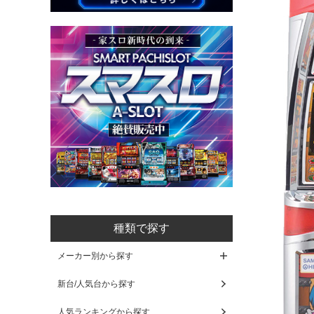
種類で探す
メーカー別から探す
新台/人気台から探す
人気ランキングから探す