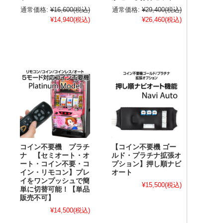
通常価格:
¥16,600
(税込)
通常価格:
¥29,400
(税込)
¥14,940
(税込)
¥26,460
(税込)
コイン不要機 プラチ
【コイン不要機 ゴー
ナ 【セミオート・オ
ルド・プラチナ拡張オ
ート・コイン不要・コ
プション】押し順ナビ
イン・リモコン】プレ
オート
イをワンプッシュで簡
¥15,500
(税込)
単に切替可能！【単品
販売不可】
¥14,500
(税込)