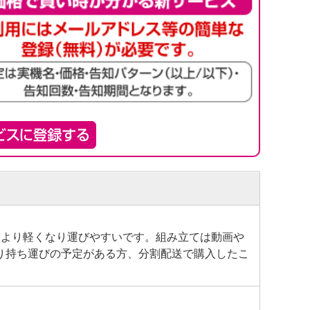
により軽くなり運びやすいです。組み立ては動画や
り持ち運びの予定がある方、分割配送で購入したこ