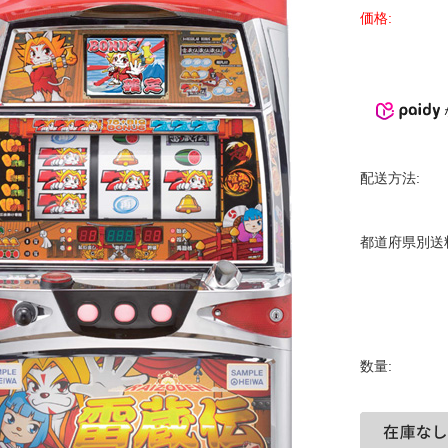
価格:
配送方法:
都道府県別送
数量: