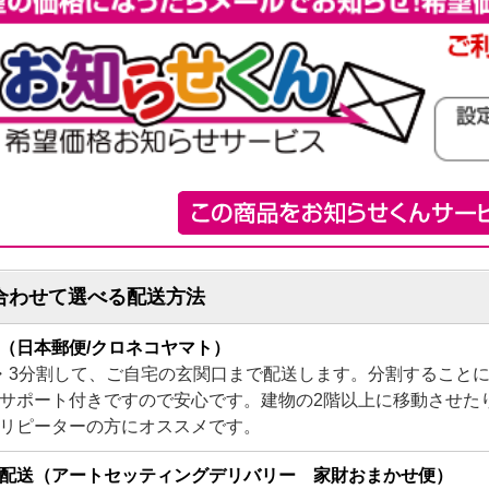
合わせて選べる配送方法
（日本郵便/クロネコヤマト）
・3分割して、ご自宅の玄関口まで配送します。分割すること
サポート付きですので安心です。建物の2階以上に移動させた
リピーターの方にオススメです。
配送（アートセッティングデリバリー 家財おまかせ便）