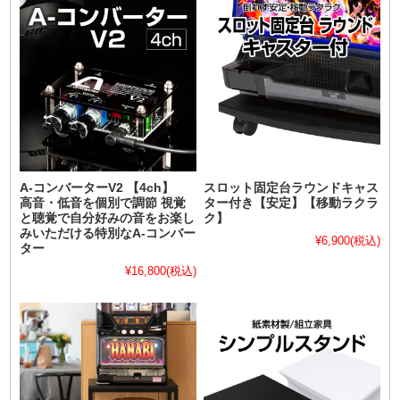
A-コンバーターV2 【4ch】
スロット固定台ラウンドキャス
高音・低音を個別で調節 視覚
ター付き【安定】【移動ラクラ
と聴覚で自分好みの音をお楽し
ク】
みいただける特別なA-コンバー
¥6,900
(税込)
ター
¥16,800
(税込)