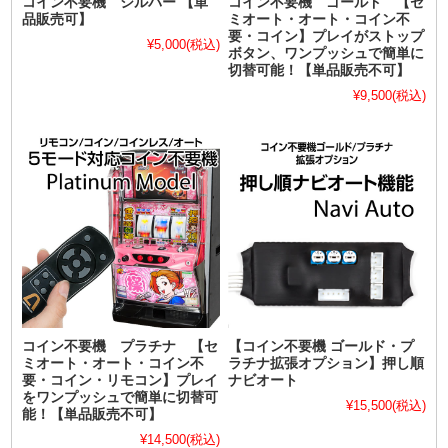
コイン不要機 シルバー 【単
コイン不要機 ゴールド 【セ
品販売可】
ミオート・オート・コイン不
要・コイン】プレイがストップ
¥5,000
(税込)
ボタン、ワンプッシュで簡単に
切替可能！【単品販売不可】
¥9,500
(税込)
コイン不要機 プラチナ 【セ
【コイン不要機 ゴールド・プ
ミオート・オート・コイン不
ラチナ拡張オプション】押し順
要・コイン・リモコン】プレイ
ナビオート
をワンプッシュで簡単に切替可
¥15,500
(税込)
能！【単品販売不可】
¥14,500
(税込)