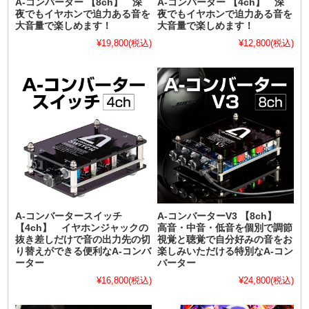
A-コンバーター 【8ch】 深
A-コンバーター 【4ch】 深
夜でもイヤホンで迫力ある音を
夜でもイヤホンで迫力ある音を
大音量で楽しめます！
大音量で楽しめます！
¥19,800
(税込)
¥12,800
(税込)
A-コンバータースイッチ
A-コンバーターV3 【8ch】
【4ch】 イヤホンジャックの
高音・中音・低音を個別で調節
抜き差しだけで音の出力先の切
視覚と聴覚で自分好みの音をお
り替えができる便利なA-コンバ
楽しみいただける特別なA-コン
ーター
バーター
¥16,800
(税込)
¥24,800
(税込)