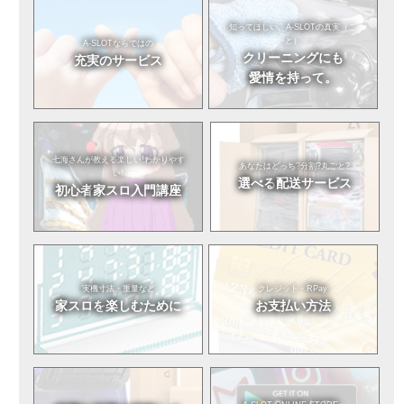
知ってほしい。
A-SLOTの真実（こ
と）
A-SLOTならではの
クリーニングにも
充実のサービス
愛情を持って。
七海さんが教える
楽しい!わかりやす
あなたはどっち?
分割?丸ごと?
い!
選べる
配送サービス
初心者
家スロ入門講座
実機寸法・重量など
クレジット・RPay
家スロを
楽しむために
お支払い方法