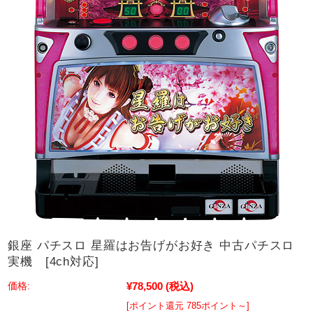
銀座 パチスロ 星羅はお告げがお好き 中古パチスロ
実機 [4ch対応]
¥78,500
(税込)
価格:
[ポイント還元 785ポイント～]