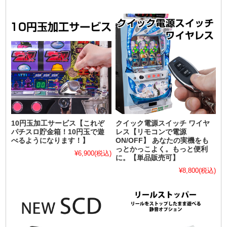
10円玉加工サービス【これぞ
クイック電源スイッチ ワイヤ
パチスロ貯金箱！10円玉で遊
レス【リモコンで電源
べるようになります！】
ON/OFF】 あなたの実機をも
っとかっこよく。もっと便利
¥6,900
(税込)
に。【単品販売可】
¥8,800
(税込)