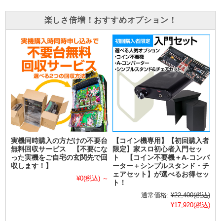
楽しさ倍増！おすすめオプション！
実機同時購入の方だけの不要台
【コイン機専用】【初回購入者
無料回収サービス 【不要にな
限定】家スロ初心者入門セッ
った実機をご自宅の玄関先で回
ト 【コイン不要機＋A-コンバ
収します！】
ーター＋シンプルスタンド・チ
ェアセット】が選べるお得セッ
¥0
(税込)
～
ト！
通常価格:
¥22,400
(税込)
¥17,920
(税込)