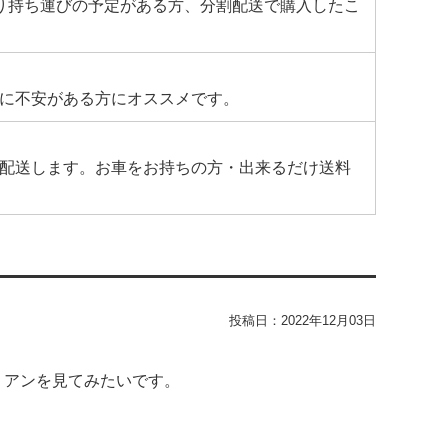
り持ち運びの予定がある方、分割配送で購入したこ
に不安がある方にオススメです。
配送します。お車をお持ちの方・出来るだけ送料
投稿日：
2022年12月03日
リアンを見てみたいです。