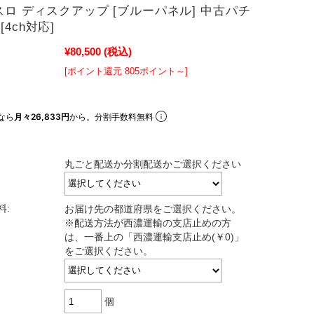
スロ ディスクアップ [ブルーパネル] 中古パチ
4ch対応]
¥80,500
(税込)
[ポイント還元 805ポイント～]
なら
月々26,833円
から。分割手数料無料
丸ごと配送か分割配送かご選択ください
料:
お届け先の都道府県をご選択ください。
※配送方法が西濃運輸の支店止めの方
は、一番上の「西濃運輸支店止め(￥0)」
をご選択ください。
個