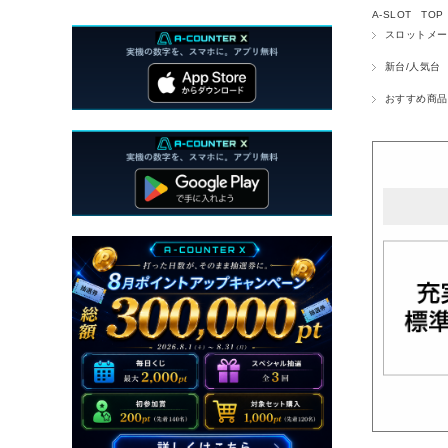
A-SLOT TOP
スロットメー
新台/人気台
おすすめ商品