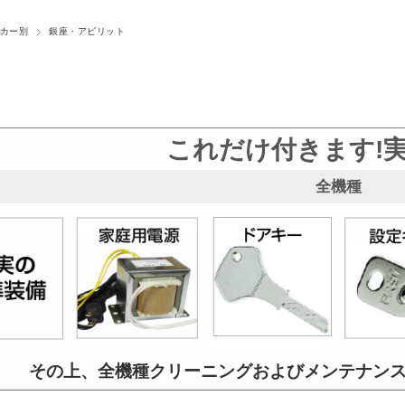
カー別
銀座・アビリット
これだけ付きます!
全機種
その上、全機種クリーニングおよび
メンテナン