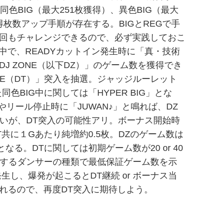
色BIG（最大251枚獲得）、異色BIG（最大
得枚数アップ手順が存在する。BIGとREGで手
回もチャレンジできるので、必ず実践しておこ
」中で、READYカットイン発生時に「真・技術
J ZONE（以下DZ）」のゲーム数を獲得でき
TIME（DT）」突入を抽選。ジャッジルーレット
BIG中に関しては「HYPER BIG」とな
リール停止時に「JUWAN♪」と鳴れば、DZ
ないが、DT突入の可能性アリ。ボーナス開始時
DT共に１Gあたり純増約0.5枚。DZのゲーム数は
る。DTに関しては初期ゲーム数が20 or 40
おり、登場するダンサーの種類で最低保証ゲーム数を示
し、爆発が起こるとDT継続 or ボーナス当
されるので、再度DT突入に期待しよう。