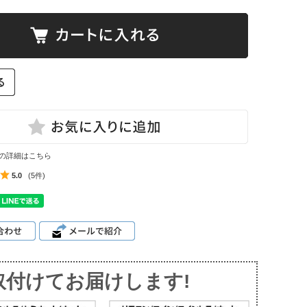
の詳細はこちら
5.0
(5件)
取付けてお届けします!