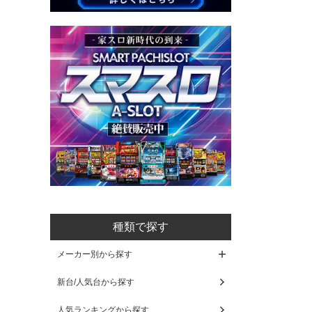
種類で探す
メーカー別から探す
新台/人気台から探す
人気ランキングから探す