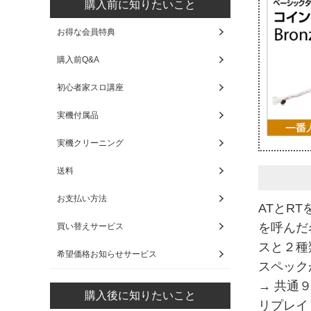
購入前に知りたいこと
お得な会員特典
購入前Q&A
初心者家スロ講座
実機付属品
実機クリーニング
送料
お支払い方法
ATとR
を呼んだ
買い替えサービス
スと２種
希望価格お知らせサービス
スペック
→ 共通
購入後に知りたいこと
リプレイ 