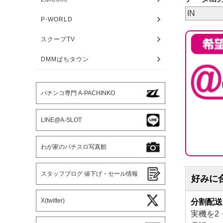
IN
P-WORLD
スクープTV
DMMぱちタウン
パチンコ専門 A-PACHINKO
LINE@A-SLOT
わが家のパチスロ写真館
スタッフブログ 値下げ・セール情報
好みに
X(twitter)
分割配送
実機を2