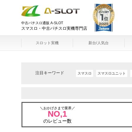
中古パチスロ通販 A-SLOT
スマスロ・中古パチスロ実機専門店
スロット実機
新台/人気台
注目キーワード
スマスロ
スマスロユニット
＼おかげさまで業界／
NO,1
のレビュー数