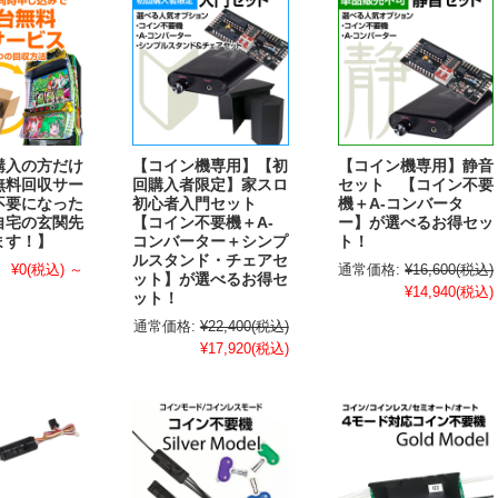
購入の方だけ
【コイン機専用】【初
【コイン機専用】静音
無料回収サー
回購入者限定】家スロ
セット 【コイン不要
不要になった
初心者入門セット
機＋A-コンバータ
自宅の玄関先
【コイン不要機＋A-
ー】が選べるお得セッ
ます！】
コンバーター＋シンプ
ト！
ルスタンド・チェアセ
¥0
(税込)
～
通常価格:
¥16,600
(税込)
ット】が選べるお得セ
¥14,940
(税込)
ット！
通常価格:
¥22,400
(税込)
¥17,920
(税込)