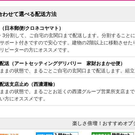
合わせて選べる配送方法
（日本郵便/クロネコヤマト）
・3分割して、ご自宅の玄関口まで配送します。分割すること
サポート付きですので安心です。建物の2階以上に移動させた
リピーターの方にオススメです。
配送（アートセッティングデリバリー 家財おまかせ便）
ままの状態で、まるごとご自宅の玄関口まで配送します。組立
配送支店止め（西濃運輸）
ままの状態で、まるごとお近くの西濃グループ営業所支店まで
い方にオススメです。
楽しさ倍増！おすすめオプ