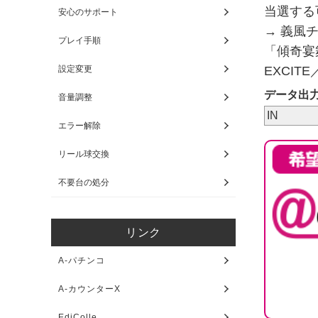
当選する
安心のサポート
→ 義風
プレイ手順
「傾奇宴
EXCIT
設定変更
データ出力
音量調整
IN
エラー解除
リール球交換
不要台の処分
リンク
A-パチンコ
A-カウンターX
EdiColle