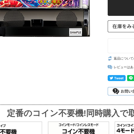
返品について
レビューはあ
定番のコイン不要機!同時購入で