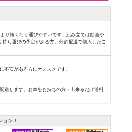
により軽くなり運びやすいです。組み立ては動画や
り持ち運びの予定がある方、分割配送で購入したこ
に不安がある方にオススメです。
配送します。お車をお持ちの方・出来るだけ送料
ション！