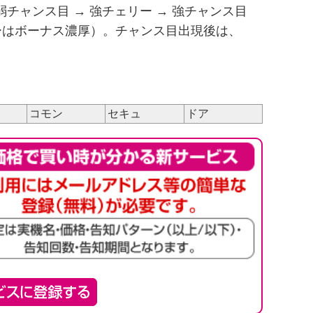
弱チャンス目 → 強チェリー → 強チャンス目
ーはボーナス濃厚）。チャンス目出現後は、
コモン
セキュ
ドア