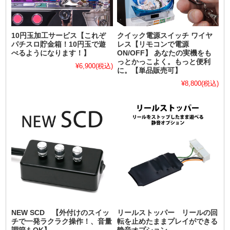
10円玉加工サービス【これぞ
クイック電源スイッチ ワイヤ
パチスロ貯金箱！10円玉で遊
レス【リモコンで電源
べるようになります！】
ON/OFF】 あなたの実機をも
っとかっこよく。もっと便利
¥6,900
(税込)
に。【単品販売可】
¥8,800
(税込)
NEW SCD 【外付けのスイッ
リールストッパー リールの回
チで一発ラクラク操作！、音量
転を止めたままプレイができる