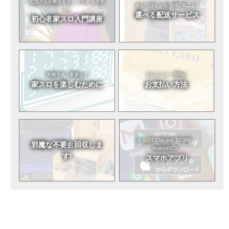
七海さんが教える
楽しい!わかりやす
あなたはどっち?
分割?丸ごと?
い!
選べる
配送サービス
初心者
家スロ入門講座
実機寸法・重量など
クレジット・RPay
家スロを
楽しむために
お支払い方法
A-SLOT ONLINE STORE
邪魔な不要台
回収しま
Android/iOS
す!
スマホアプリ