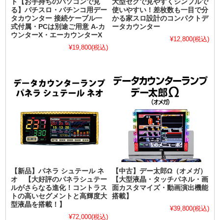
ト【お手持ちのパソコンで見
大型セグで見やすくシンプルで
る】パチスロ・パチンコ用デー
使いやすい！差枚数も一目で分
タカウンター 接続ケーブル一
かる家スロ設計のコンパクトデ
式付属・PCは別途ご用意 A-カ
ータカウンター
ウンターX・エーカウンターX
¥12,800
(税込)
¥19,800
(税込)
【新品】パネラ シュテール ネ
【中古】デー太郎Ω（オメガ）
オ 【大好評のパネラシュテー
【大型液晶・タッチパネル・画
ルがさらなる進化！コントラス
面カスタマイズ・動画演出機能
トの高いセグメントと高輝度大
搭載】
型液晶を搭載！】
¥39,800
(税込)
¥72,000
(税込)