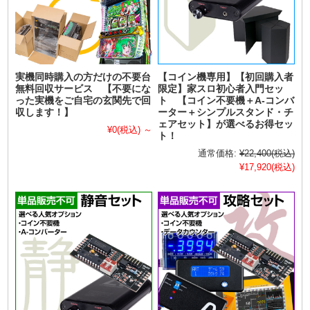
実機同時購入の方だけの不要台
【コイン機専用】【初回購入者
無料回収サービス 【不要にな
限定】家スロ初心者入門セッ
った実機をご自宅の玄関先で回
ト 【コイン不要機＋A-コンバ
収します！】
ーター＋シンプルスタンド・チ
ェアセット】が選べるお得セッ
¥0
(税込)
～
ト！
通常価格:
¥22,400
(税込)
¥17,920
(税込)