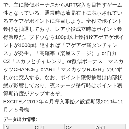
で、主に擬似ボーナスからART突入を目指すゲーム
性となっている。通常時は液晶右下に表示されてい
るアゲアゲポイントに注目しよう。全役でポイント
獲得を抽選しており、レア小役成立時はポイント獲
得濃厚だ。ブドウなら100pt以上獲得!?アゲアゲポイ
ントが1000ptに達すれば「アゲアゲ満タンチャン
ス」が発生。「高確率（楽屋ステージ）」or自力
CZ「スカッとチャレンジ」or擬似ボーナス「マスカ
ッツCHANCE」orART「マスカッツRUSH」のいず
れかに突入する。なお、ポイント獲得抽選は内部状
態が影響しており、夜ステージ移行時はポイント獲
得期待度がアップするぞ。
EXCITE／2017年４月導入開始／設置期限2019年11
月／５号機
データ出力情報:
IN
OUT
CZ
ART