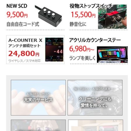
知ってほしい。
A-SLOTの真実（こ
と）
A-SLOTならではの
クリーニングにも
充実のサービス
愛情を持って。