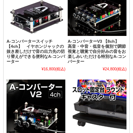
A-コンバータースイッチ
A-コンバーターV3 【8ch】
【4ch】 イヤホンジャックの
高音・中音・低音を個別で調節
抜き差しだけで音の出力先の切
視覚と聴覚で自分好みの音をお
り替えができる便利なA-コンバ
楽しみいただける特別なA-コン
ーター
バーター
¥16,800
(税込)
¥24,800
(税込)