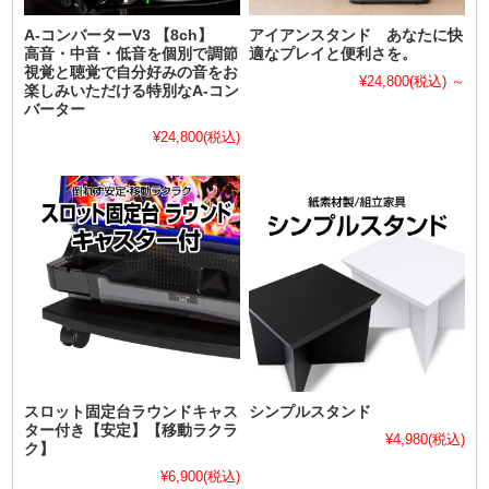
A-コンバーターV3 【8ch】
アイアンスタンド あなたに快
高音・中音・低音を個別で調節
適なプレイと便利さを。
視覚と聴覚で自分好みの音をお
¥24,800
(税込)
～
楽しみいただける特別なA-コン
バーター
¥24,800
(税込)
スロット固定台ラウンドキャス
シンプルスタンド
ター付き【安定】【移動ラクラ
¥4,980
(税込)
ク】
¥6,900
(税込)