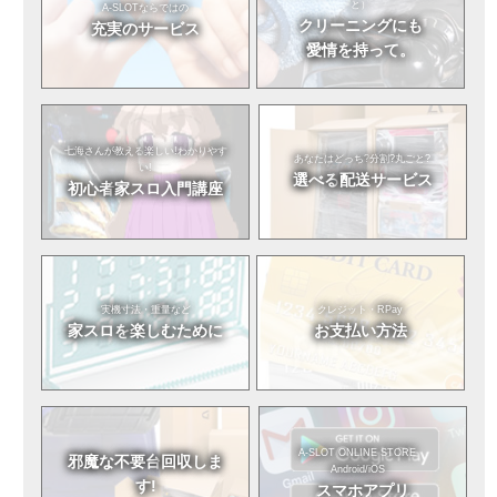
と）
A-SLOTならではの
クリーニングにも
充実のサービス
愛情を持って。
七海さんが教える
楽しい!わかりやす
あなたはどっち?
分割?丸ごと?
い!
選べる
配送サービス
初心者
家スロ入門講座
実機寸法・重量など
クレジット・RPay
家スロを
楽しむために
お支払い方法
A-SLOT ONLINE STORE
邪魔な不要台
回収しま
Android/iOS
す!
スマホアプリ