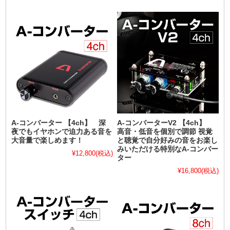
A-コンバーター 【4ch】 深
A-コンバーターV2 【4ch】
夜でもイヤホンで迫力ある音を
高音・低音を個別で調節 視覚
大音量で楽しめます！
と聴覚で自分好みの音をお楽し
みいただける特別なA-コンバー
¥12,800
(税込)
ター
¥16,800
(税込)