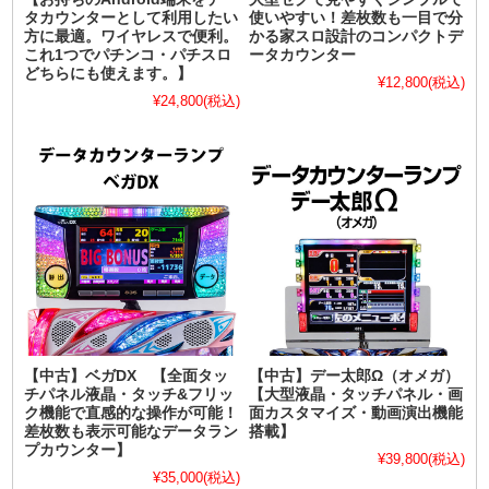
タカウンターとして利用したい
使いやすい！差枚数も一目で分
方に最適。ワイヤレスで便利。
かる家スロ設計のコンパクトデ
これ1つでパチンコ・パチスロ
ータカウンター
どちらにも使えます。】
¥12,800
(税込)
¥24,800
(税込)
【中古】ベガDX 【全面タッ
【中古】デー太郎Ω（オメガ）
チパネル液晶・タッチ&フリッ
【大型液晶・タッチパネル・画
ク機能で直感的な操作が可能！
面カスタマイズ・動画演出機能
差枚数も表示可能なデータラン
搭載】
プカウンター】
¥39,800
(税込)
¥35,000
(税込)