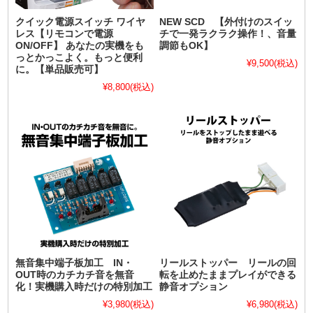
クイック電源スイッチ ワイヤ
NEW SCD 【外付けのスイッ
レス【リモコンで電源
チで一発ラクラク操作！、音量
ON/OFF】 あなたの実機をも
調節もOK】
っとかっこよく。もっと便利
¥9,500
(税込)
に。【単品販売可】
¥8,800
(税込)
無音集中端子板加工 IN・
リールストッパー リールの回
OUT時のカチカチ音を無音
転を止めたままプレイができる
化！実機購入時だけの特別加工
静音オプション
¥3,980
(税込)
¥6,980
(税込)