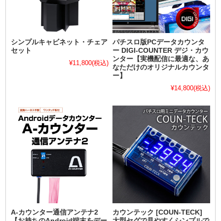
シンプルキャビネット・チェア
パチスロ版PCデータカウンタ
セット
ー DIGI-COUNTER デジ・カウ
ンター【実機配信に最適な、あ
¥11,800
(税込)
なただけのオリジナルカウンタ
ー】
¥14,800
(税込)
A-カウンター通信アンテナ2
カウンテック [COUN-TECK]
【お持ちのAndroid端末をデー
大型セグで見やすくシンプルで