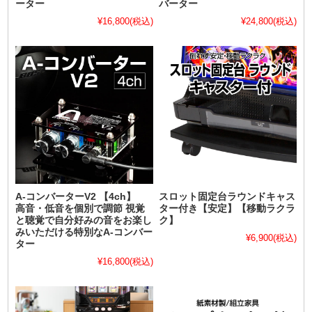
ーター
バーター
¥16,800
(税込)
¥24,800
(税込)
A-コンバーターV2 【4ch】
スロット固定台ラウンドキャス
高音・低音を個別で調節 視覚
ター付き【安定】【移動ラクラ
と聴覚で自分好みの音をお楽し
ク】
みいただける特別なA-コンバー
¥6,900
(税込)
ター
¥16,800
(税込)