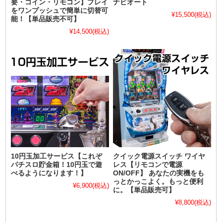
要・コイン・リモコン】プレイ
ナビオート
をワンプッシュで簡単に切替可
¥15,500
(税込)
能！【単品販売不可】
¥14,500
(税込)
10円玉加工サービス【これぞ
クイック電源スイッチ ワイヤ
パチスロ貯金箱！10円玉で遊
レス【リモコンで電源
べるようになります！】
ON/OFF】 あなたの実機をも
っとかっこよく。もっと便利
¥6,900
(税込)
に。【単品販売可】
¥8,800
(税込)