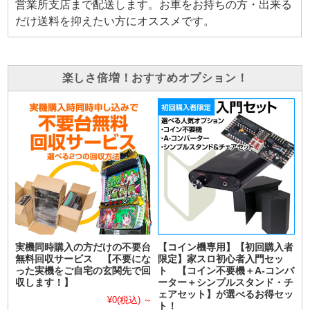
営業所支店まで配送します。お車をお持ちの方・出来る
だけ送料を抑えたい方にオススメです。
楽しさ倍増！おすすめオプション！
実機同時購入の方だけの不要台
【コイン機専用】【初回購入者
無料回収サービス 【不要にな
限定】家スロ初心者入門セッ
った実機をご自宅の玄関先で回
ト 【コイン不要機＋A-コンバ
収します！】
ーター＋シンプルスタンド・チ
ェアセット】が選べるお得セッ
¥0
(税込)
～
ト！