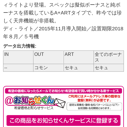
ィライトより登場。スペックは擬似ボーナスと純ボ
ーナスを搭載しているA+ARTタイプで、昨今では珍
しく天井機能が非搭載。
ディ・ライト／2015年11月導入開始／設置期限2018
年８月／５号機
データ出力情報:
IN
OUT
ART
全てのボーナ
ス
--
コモン
セキュ
セキュ