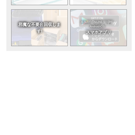
A-SLOT ONLINE STORE
邪魔な不要台
回収しま
Android/iOS
す!
スマホアプリ