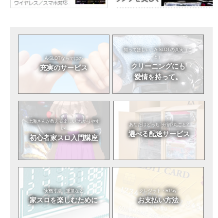
知ってほしい。
A-SLOTの真実（こ
と）
A-SLOTならではの
クリーニングにも
充実のサービス
愛情を持って。
七海さんが教える
楽しい!わかりやす
あなたはどっち?
分割?丸ごと?
い!
選べる
配送サービス
初心者
家スロ入門講座
実機寸法・重量など
クレジット・RPay
家スロを
楽しむために
お支払い方法