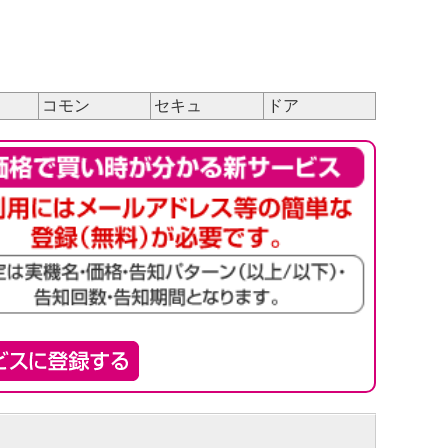
コモン
セキュ
ドア