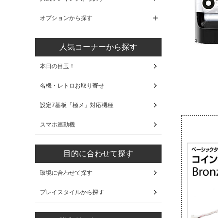
オプションから探す
人気コーナーから探す
本日の目玉！
名機・レトロお取り寄せ
設定7基板「極メ」対応機種
スマホ連動機
目的に合わせて探す
環境に合わせて探す
プレイスタイルから探す