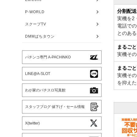
分割配送
P-WORLD
実機を2
スクープTV
電話での
とのある
DMMぱちタウン
まるごと
実機その
パチンコ専門 A-PACHINKO
まるごと
LINE@A-SLOT
実機その
を抑えた
わが家のパチスロ写真館
スタッフブログ 値下げ・セール情報
X(twitter)