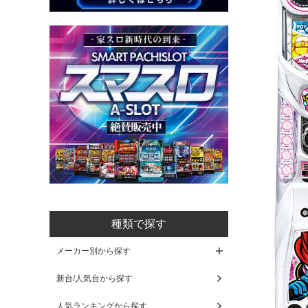
種類で探す
メーカー別から探す
新台/人気台から探す
人気ランキングから探す