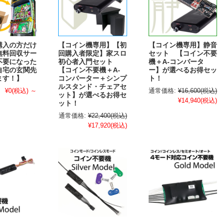
購入の方だけ
【コイン機専用】【初
【コイン機専用】静音
無料回収サー
回購入者限定】家スロ
セット 【コイン不要
不要になった
初心者入門セット
機＋A-コンバータ
自宅の玄関先
【コイン不要機＋A-
ー】が選べるお得セッ
ます！】
コンバーター＋シンプ
ト！
ルスタンド・チェアセ
¥0
(税込)
～
通常価格:
¥16,600
(税込)
ット】が選べるお得セ
¥14,940
(税込)
ット！
通常価格:
¥22,400
(税込)
¥17,920
(税込)