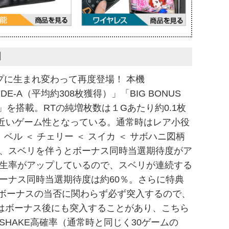
】
タイプに生まれ変わって再度登場！ 本機
 SIDE-A（平均約308枚獲得）」「BIG BONUS
確率」を搭載。RTの純増枚数は１Gあたり約0.1枚
に近いゲーム性となっている。通常時はレア小役
ル ＜ チェリー ＜ スイカ ＜ サボハニ図柄
、スベリを伴うとボーナス同時当選期待度がア
生率がアップしているので、スベリが連続する
ーナス同時当選期待度は約60％。さらに特典
る。ボーナスの当否に関わらず必ず突入するので、
Tはボーナス後にも突入することがあり、こちら
HAKE高確率（通常時と同じく30ゲームの