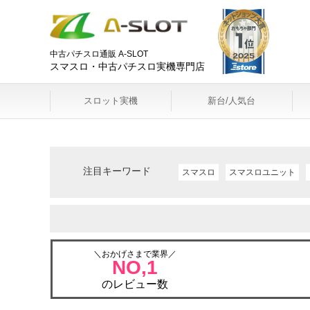
中古パチスロ通販 A-SLOT
スマスロ・中古パチスロ実機専門店
スロット実機
新台/人気台
注目キーワード
スマスロ
スマスロユニット
＼おかげさまで業界／
NO,1
のレビュー数