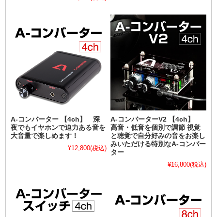
A-コンバーター 【4ch】 深
A-コンバーターV2 【4ch】
夜でもイヤホンで迫力ある音を
高音・低音を個別で調節 視覚
大音量で楽しめます！
と聴覚で自分好みの音をお楽し
みいただける特別なA-コンバー
¥12,800
(税込)
ター
¥16,800
(税込)