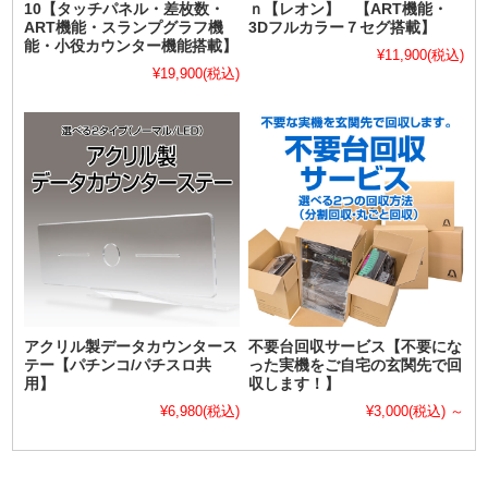
10【タッチパネル・差枚数・
ｎ【レオン】 【ART機能・
ART機能・スランプグラフ機
3Dフルカラー７セグ搭載】
能・小役カウンター機能搭載】
¥11,900
(税込)
¥19,900
(税込)
アクリル製データカウンタース
不要台回収サービス【不要にな
テー【パチンコ/パチスロ共
った実機をご自宅の玄関先で回
用】
収します！】
¥6,980
(税込)
¥3,000
(税込)
～