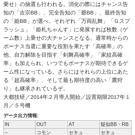
乗せ）の抽選も行われる。消化の際にはチャンス告
知の「吉宗BB」、完全告知の「爺BB」、最終告知
の「姫BB」が選べ、それぞれ「万両乱舞」「Ｇスプ
ラッシュ」「姫札ちゃんす」に発展すれば枚数（ゲ
ーム数）上乗せの大チャンスとなる。通常時からの
ボーナス当選に重要な役割を果たす「高確率」の
他、自力解除を目指す「剣舞高確率」「家紋高確
率」も加えられ、いつでもボーナスが期待できるゲ
ーム性になっている。さらにはそれらの上位にあた
る「超高確率」、そして最も期待度の高い「鷹狩
り」も継承されているぞ。
大都技研／2014年２月導入開始／設置期限2017年１
月／５号機
データ出力情報:
IN
OUT
AT
疑似BB・RB
--
コモン
セキュ
セキュ