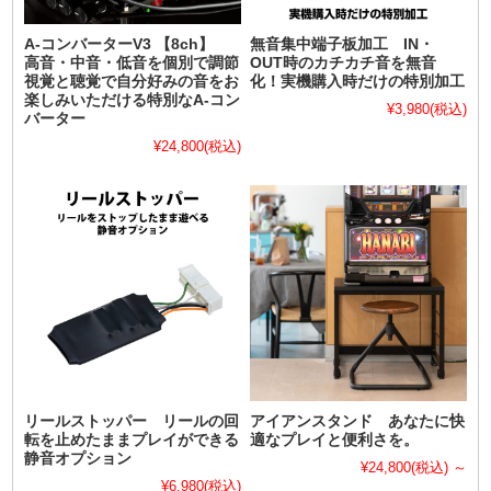
A-コンバーターV3 【8ch】
無音集中端子板加工 IN・
高音・中音・低音を個別で調節
OUT時のカチカチ音を無音
視覚と聴覚で自分好みの音をお
化！実機購入時だけの特別加工
楽しみいただける特別なA-コン
¥3,980
(税込)
バーター
¥24,800
(税込)
リールストッパー リールの回
アイアンスタンド あなたに快
転を止めたままプレイができる
適なプレイと便利さを。
静音オプション
¥24,800
(税込)
～
¥6,980
(税込)