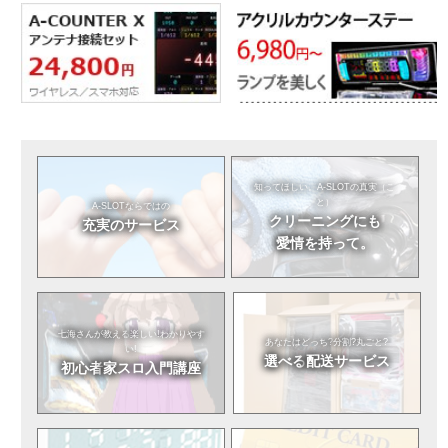
知ってほしい。
A-SLOTの真実（こ
と）
A-SLOTならではの
クリーニングにも
充実のサービス
愛情を持って。
七海さんが教える
楽しい!わかりやす
あなたはどっち?
分割?丸ごと?
い!
選べる
配送サービス
初心者
家スロ入門講座