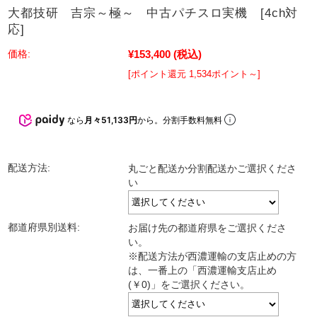
大都技研 吉宗～極～ 中古パチスロ実機 [4ch対
応]
¥153,400
(税込)
価格:
[ポイント還元 1,534ポイント～]
なら
月々51,133円
から。分割手数料無料
配送方法:
丸ごと配送か分割配送かご選択くださ
い
都道府県別送料:
お届け先の都道府県をご選択くださ
い。
※配送方法が西濃運輸の支店止めの方
は、一番上の「西濃運輸支店止め
(￥0)」をご選択ください。