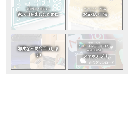
実機寸法・重量など
クレジット・RPay
家スロを
楽しむために
お支払い方法
A-SLOT ONLINE STORE
邪魔な不要台
回収しま
Android/iOS
す!
スマホアプリ