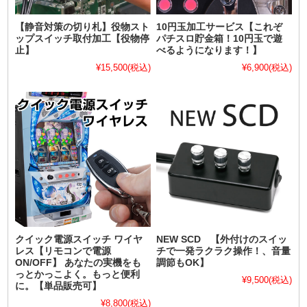
【静音対策の切り札】役物スト
10円玉加工サービス【これぞ
ップスイッチ取付加工【役物停
パチスロ貯金箱！10円玉で遊
止】
べるようになります！】
¥15,500
(税込)
¥6,900
(税込)
クイック電源スイッチ ワイヤ
NEW SCD 【外付けのスイッ
レス【リモコンで電源
チで一発ラクラク操作！、音量
ON/OFF】 あなたの実機をも
調節もOK】
っとかっこよく。もっと便利
¥9,500
(税込)
に。【単品販売可】
¥8,800
(税込)