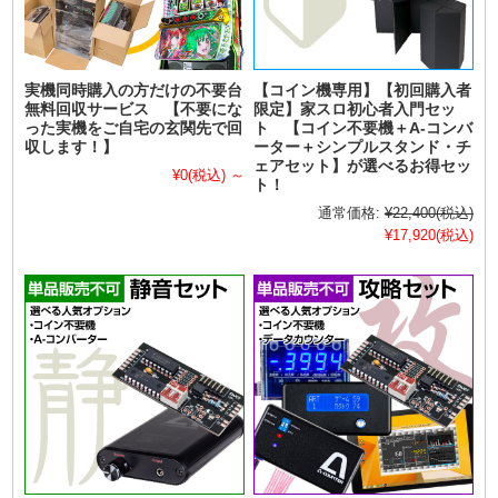
実機同時購入の方だけの不要台
【コイン機専用】【初回購入者
無料回収サービス 【不要にな
限定】家スロ初心者入門セッ
った実機をご自宅の玄関先で回
ト 【コイン不要機＋A-コンバ
収します！】
ーター＋シンプルスタンド・チ
ェアセット】が選べるお得セッ
¥0
(税込)
～
ト！
通常価格:
¥22,400
(税込)
¥17,920
(税込)