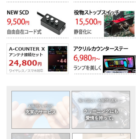
知ってほしい。
A-SLOTの真実（こ
と）
A-SLOTならではの
クリーニングにも
充実のサービス
愛情を持って。