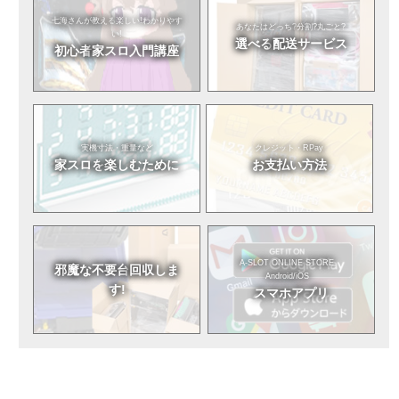
七海さんが教える
楽しい!わかりやす
あなたはどっち?
分割?丸ごと?
い!
選べる
配送サービス
初心者
家スロ入門講座
実機寸法・重量など
クレジット・RPay
家スロを
楽しむために
お支払い方法
A-SLOT ONLINE STORE
邪魔な不要台
回収しま
Android/iOS
す!
スマホアプリ