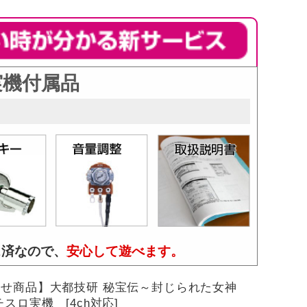
実機付属品
ス済なので、
安心して遊べます。
せ商品】大都技研 秘宝伝～封じられた女神
スロ実機 [4ch対応]