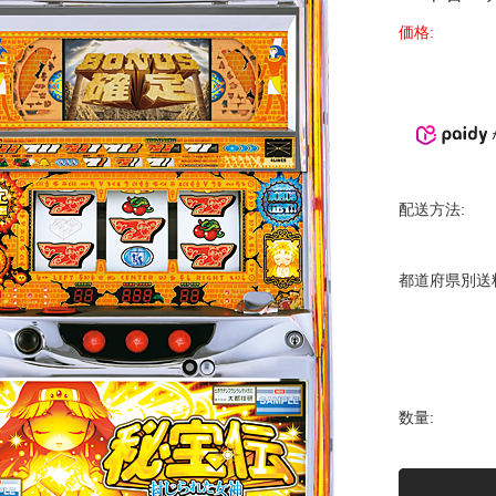
価格:
配送方法:
都道府県別送
数量: