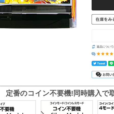
返品について
定番のコイン不要機!同時購入で