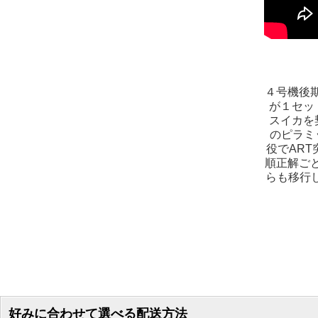
４号機後期
が１セッ
スイカを
のピラミ
役でAR
順正解ご
らも移行
好みに合わせて選べる配送方法