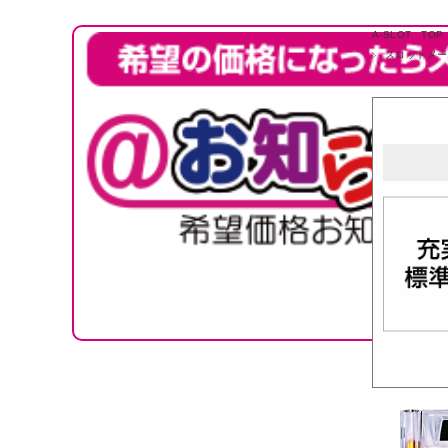
A-SLOT TOP
スロットメー