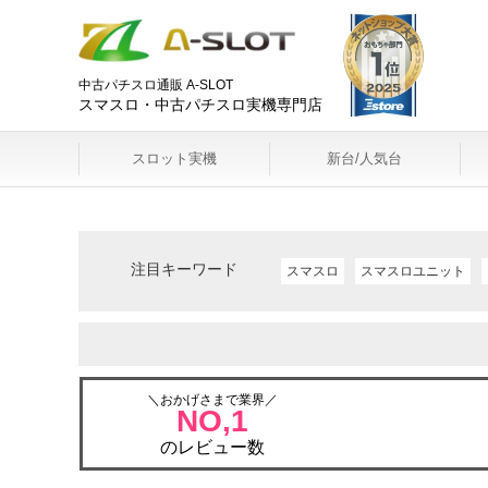
中古パチスロ通販 A-SLOT
スマスロ・中古パチスロ実機専門店
スロット実機
新台/人気台
注目キーワード
スマスロ
スマスロユニット
＼おかげさまで業界／
NO,1
のレビュー数