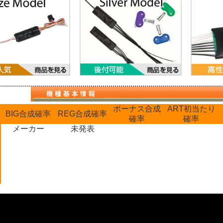
ボーナス合成
ART初当たり
BIG合成確率
REG合成確率
確率
確率
メーカー
未発表