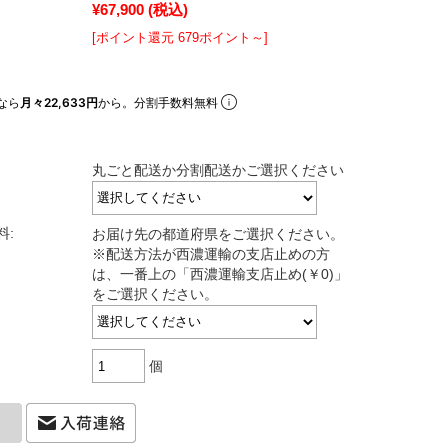
¥67,900
(税込)
[ポイント還元 679ポイント～]
なら
月々22,633円
から。分割手数料無料
丸ごと配送か分割配送かご選択ください
料:
お届け先の都道府県をご選択ください。
※配送方法が西濃運輸の支店止めの方
は、一番上の「西濃運輸支店止め(￥0)」
をご選択ください。
個