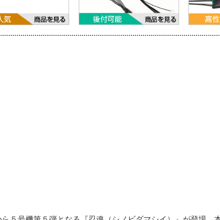
から５号機第５弾となる『忍魂（シノビダマシイ）』が登場。