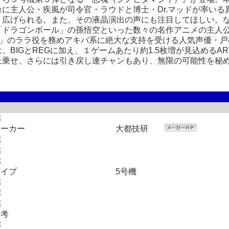
台に主人公・疾風が司令官・ラウドと博士・Dr.マッドが率い
り広げられる。また、その液晶演出の声にも注目してほしい。
ドラゴンボール」の孫悟空といった数々の名作アニメの主人公を
る-」のララ役を務めアキバ系に絶大な支持を受ける人気声優・
、BIGとREGに加え、１ゲームあたり約1.5枚増が見込めるA
上乗せ、さらには引き戻し連チャンもあり、無限の可能性を秘
メーカー
大都技研
タイプ
5号機
備考