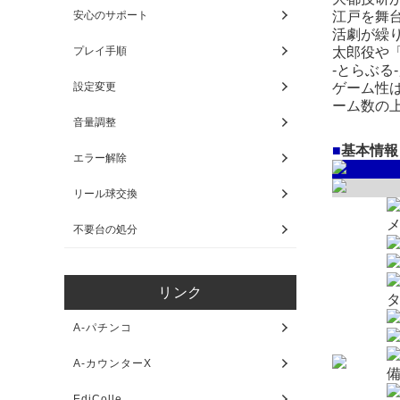
江戸を舞
安心のサポート
活劇が繰
太郎役や「
プレイ手順
-とらぶ
ゲーム性は
設定変更
ーム数の
音量調整
■
基本情報
エラー解除
リール球交換
不要台の処分
リンク
A-パチンコ
A-カウンターX
EdiColle