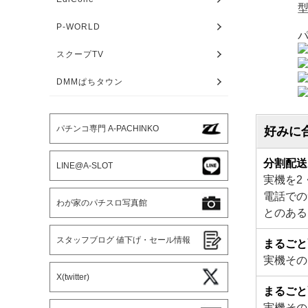
型
P-WORLD
パ
スクープTV
DMMぱちタウン
パチンコ専門 A-PACHINKO
好みに
分割配送
LINE@A-SLOT
実機を2
電話での
わが家のパチスロ写真館
とのある
スタッフブログ 値下げ・セール情報
まるごと
実機その
X(twitter)
まるごと
実機その