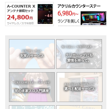
知ってほしい。
A-SLOTの真実（こ
と）
A-SLOTならではの
クリーニングにも
充実のサービス
愛情を持って。
七海さんが教える
楽しい!わかりやす
あなたはどっち?
分割?丸ごと?
い!
選べる
配送サービス
初心者
家スロ入門講座