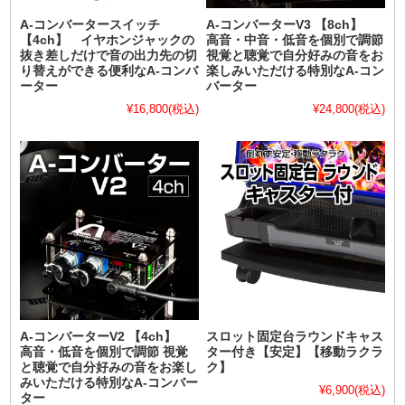
A-コンバータースイッチ
A-コンバーターV3 【8ch】
【4ch】 イヤホンジャックの
高音・中音・低音を個別で調節
抜き差しだけで音の出力先の切
視覚と聴覚で自分好みの音をお
り替えができる便利なA-コンバ
楽しみいただける特別なA-コン
ーター
バーター
¥16,800
(税込)
¥24,800
(税込)
A-コンバーターV2 【4ch】
スロット固定台ラウンドキャス
高音・低音を個別で調節 視覚
ター付き【安定】【移動ラクラ
と聴覚で自分好みの音をお楽し
ク】
みいただける特別なA-コンバー
¥6,900
(税込)
ター