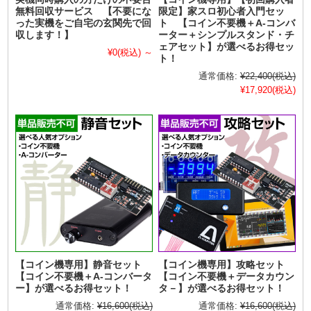
無料回収サービス 【不要にな
限定】家スロ初心者入門セッ
った実機をご自宅の玄関先で回
ト 【コイン不要機＋A-コンバ
収します！】
ーター＋シンプルスタンド・チ
ェアセット】が選べるお得セッ
¥0
(税込)
～
ト！
通常価格:
¥22,400
(税込)
¥17,920
(税込)
【コイン機専用】静音セット
【コイン機専用】攻略セット
【コイン不要機＋A-コンバータ
【コイン不要機＋データカウン
ー】が選べるお得セット！
タ－】が選べるお得セット！
通常価格:
¥16,600
(税込)
通常価格:
¥16,600
(税込)