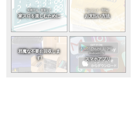
実機寸法・重量など
クレジット・RPay
家スロを
楽しむために
お支払い方法
A-SLOT ONLINE STORE
邪魔な不要台
回収しま
Android/iOS
す!
スマホアプリ