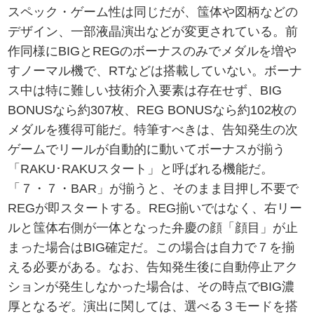
スペック・ゲーム性は同じだが、筺体や図柄などの
デザイン、一部液晶演出などが変更されている。前
作同様にBIGとREGのボーナスのみでメダルを増や
すノーマル機で、RTなどは搭載していない。ボーナ
ス中は特に難しい技術介入要素は存在せず、BIG
BONUSなら約307枚、REG BONUSなら約102枚の
メダルを獲得可能だ。特筆すべきは、告知発生の次
ゲームでリールが自動的に動いてボーナスが揃う
「RAKU･RAKUスタート」と呼ばれる機能だ。
「７・７・BAR」が揃うと、そのまま目押し不要で
REGが即スタートする。REG揃いではなく、右リー
ルと筺体右側が一体となった弁慶の顔「顔目」が止
まった場合はBIG確定だ。この場合は自力で７を揃
える必要がある。なお、告知発生後に自動停止アク
ションが発生しなかった場合は、その時点でBIG濃
厚となるぞ。演出に関しては、選べる３モードを搭