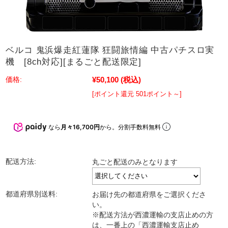
ベルコ 鬼浜爆走紅蓮隊 狂闘旅情編 中古パチスロ実
機 [8ch対応][まるごと配送限定]
¥50,100
(税込)
価格:
[ポイント還元 501ポイント～]
なら
月々16,700円
から。分割手数料無料
配送方法:
丸ごと配送のみとなります
都道府県別送料:
お届け先の都道府県をご選択くださ
い。
※配送方法が西濃運輸の支店止めの方
は、一番上の「西濃運輸支店止め