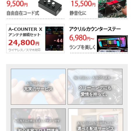
知ってほしい。
A-SLOTの真実（こ
と）
A-SLOTならではの
クリーニングにも
充実のサービス
愛情を持って。
七海さんが教える
楽しい!わかりやす
あなたはどっち?
分割?丸ごと?
い!
選べる
配送サービス
初心者
家スロ入門講座