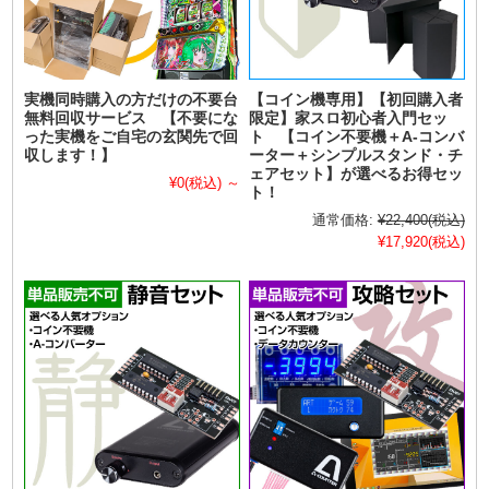
実機同時購入の方だけの不要台
【コイン機専用】【初回購入者
無料回収サービス 【不要にな
限定】家スロ初心者入門セッ
った実機をご自宅の玄関先で回
ト 【コイン不要機＋A-コンバ
収します！】
ーター＋シンプルスタンド・チ
ェアセット】が選べるお得セッ
¥0
(税込)
～
ト！
通常価格:
¥22,400
(税込)
¥17,920
(税込)