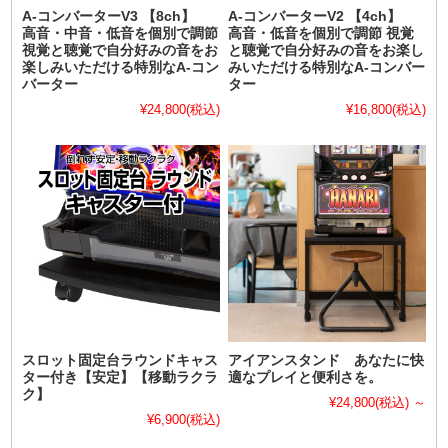
A-コンバーターV3 【8ch】
A-コンバーターV2 【4ch】
高音・中音・低音を個別で調節
高音・低音を個別で調節 視覚
視覚と聴覚で自分好みの音をお
と聴覚で自分好みの音をお楽し
楽しみいただける特別なA-コン
みいただける特別なA-コンバー
バーター
ター
¥24,800
(税込)
¥16,800
(税込)
スロット固定台ラウンドキャス
アイアンスタンド あなたに快
ター付き【安定】【移動ラクラ
適なプレイと便利さを。
ク】
¥24,800
(税込)
～
¥6,900
(税込)