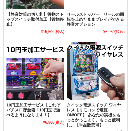
【静音対策の切り札】役物スト
リールストッパー リールの回
ップスイッチ取付加工【役物停
転を止めたままプレイができる
止】
静音オプション
¥15,500
(税込)
¥6,980
(税込)
10円玉加工サービス【これぞ
クイック電源スイッチ ワイヤ
パチスロ貯金箱！10円玉で遊
レス【リモコンで電源
べるようになります！】
ON/OFF】 あなたの実機をも
っとかっこよく。もっと便利
¥6,900
(税込)
に。【単品販売可】