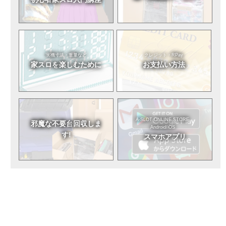
実機寸法・重量など
クレジット・RPay
家スロを
楽しむために
お支払い方法
A-SLOT ONLINE STORE
邪魔な不要台
回収しま
Android/iOS
す!
スマホアプリ