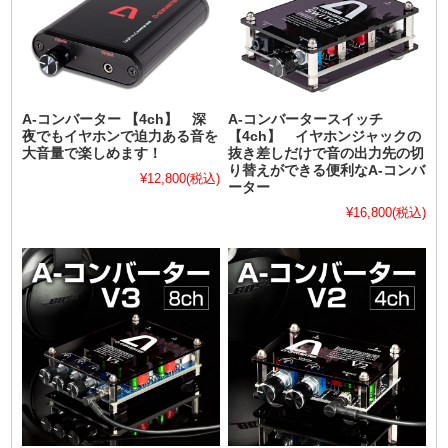
A-コンバーター 【4ch】 深
A-コンバータースイッチ
夜でもイヤホンで迫力ある音を
【4ch】 イヤホンジャックの
大音量で楽しめます！
抜き差しだけで音の出力先の切
り替えができる便利なA-コンバ
¥12,800
(税込)
ーター
¥16,800
(税込)