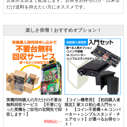
営業所支店まで配送します。お車をお持ちの方・出来る
だけ送料を抑えたい方にオススメです。
楽しさ倍増！おすすめオプション！
実機同時購入の方だけの不要台
【コイン機専用】【初回購入者
無料回収サービス 【不要にな
限定】家スロ初心者入門セッ
った実機をご自宅の玄関先で回
ト 【コイン不要機＋A-コンバ
収します！】
ーター＋シンプルスタンド・チ
ェアセット】が選べるお得セッ
¥0
(税込)
～
ト！