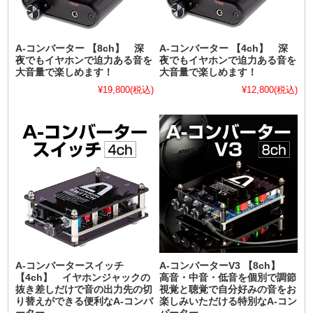
A-コンバーター 【8ch】 深
A-コンバーター 【4ch】 深
夜でもイヤホンで迫力ある音を
夜でもイヤホンで迫力ある音を
大音量で楽しめます！
大音量で楽しめます！
¥19,800
(税込)
¥12,800
(税込)
A-コンバータースイッチ
A-コンバーターV3 【8ch】
【4ch】 イヤホンジャックの
高音・中音・低音を個別で調節
抜き差しだけで音の出力先の切
視覚と聴覚で自分好みの音をお
り替えができる便利なA-コンバ
楽しみいただける特別なA-コン