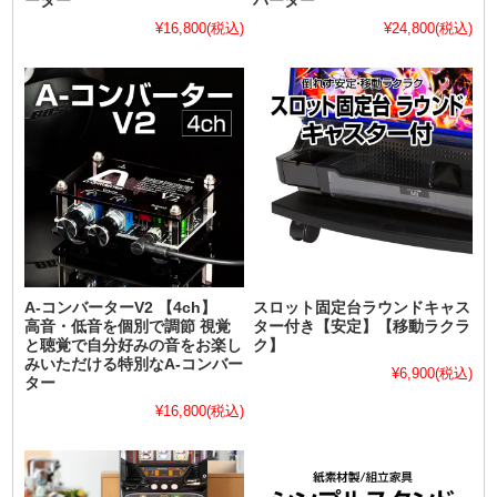
ーター
バーター
¥16,800
(税込)
¥24,800
(税込)
A-コンバーターV2 【4ch】
スロット固定台ラウンドキャス
高音・低音を個別で調節 視覚
ター付き【安定】【移動ラクラ
と聴覚で自分好みの音をお楽し
ク】
みいただける特別なA-コンバー
¥6,900
(税込)
ター
¥16,800
(税込)