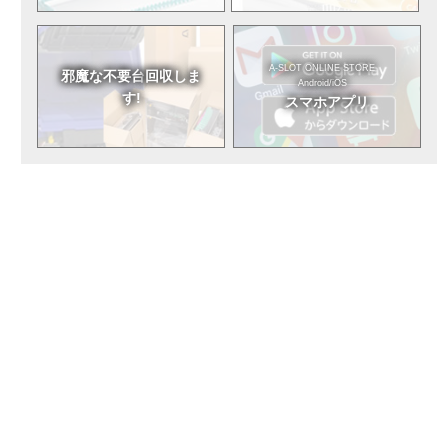
A-SLOT ONLINE STORE
邪魔な不要台
回収しま
Android/iOS
す!
スマホアプリ