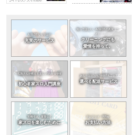
知ってほしい。
A-SLOTの真実（こ
と）
A-SLOTならではの
クリーニングにも
充実のサービス
愛情を持って。
七海さんが教える
楽しい!わかりやす
あなたはどっち?
分割?丸ごと?
い!
選べる
配送サービス
初心者
家スロ入門講座
実機寸法・重量など
クレジット・RPay
家スロを
楽しむために
お支払い方法