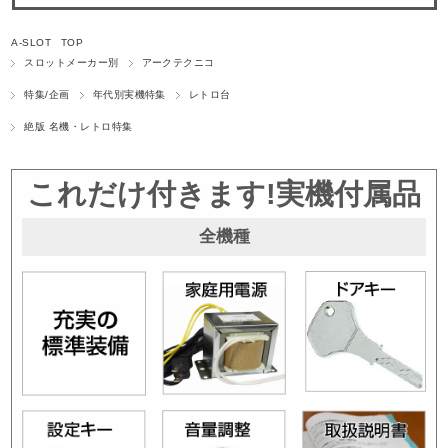
A-SLOT TOP
スロットメーカー別
アークテクニコ
特集/企画
年代別実機特集
レトロ台
絶版 名機・レトロ特集
これだけ付きます!実機付属品
全機種