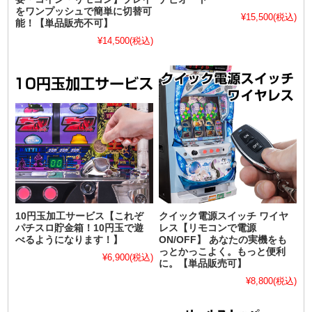
をワンプッシュで簡単に切替可
¥15,500
(税込)
能！【単品販売不可】
¥14,500
(税込)
10円玉加工サービス【これぞ
クイック電源スイッチ ワイヤ
パチスロ貯金箱！10円玉で遊
レス【リモコンで電源
べるようになります！】
ON/OFF】 あなたの実機をも
っとかっこよく。もっと便利
¥6,900
(税込)
に。【単品販売可】
¥8,800
(税込)