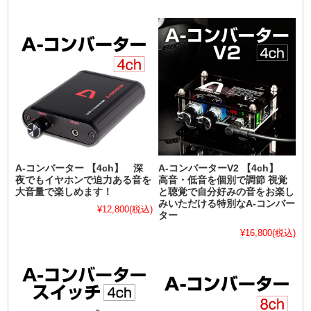
A-コンバーター 【4ch】 深
A-コンバーターV2 【4ch】
夜でもイヤホンで迫力ある音を
高音・低音を個別で調節 視覚
大音量で楽しめます！
と聴覚で自分好みの音をお楽し
みいただける特別なA-コンバー
¥12,800
(税込)
ター
¥16,800
(税込)