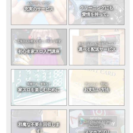
と）
A-SLOTならではの
クリーニングにも
充実のサービス
愛情を持って。
七海さんが教える
楽しい!わかりやす
あなたはどっち?
分割?丸ごと?
い!
選べる
配送サービス
初心者
家スロ入門講座
実機寸法・重量など
クレジット・RPay
家スロを
楽しむために
お支払い方法
A-SLOT ONLINE STORE
邪魔な不要台
回収しま
Android/iOS
す!
スマホアプリ