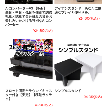
A-コンバーターV3 【8ch】
アイアンスタンド あなたに快
高音・中音・低音を個別で調節
適なプレイと便利さを。
視覚と聴覚で自分好みの音をお
¥24,800
(税込)
～
楽しみいただける特別なA-コン
バーター
¥24,800
(税込)
スロット固定台ラウンドキャス
シンプルスタンド
ター付き【安定】【移動ラクラ
¥4,980
(税込)
ク】
¥6,900
(税込)