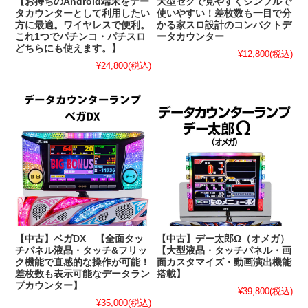
【お持ちのAndroid端末をデー
大型セグで見やすくシンプルで
タカウンターとして利用したい
使いやすい！差枚数も一目で分
方に最適。ワイヤレスで便利。
かる家スロ設計のコンパクトデ
これ1つでパチンコ・パチスロ
ータカウンター
どちらにも使えます。】
¥12,800
(税込)
¥24,800
(税込)
【中古】ベガDX 【全面タッ
【中古】デー太郎Ω（オメガ）
チパネル液晶・タッチ&フリッ
【大型液晶・タッチパネル・画
ク機能で直感的な操作が可能！
面カスタマイズ・動画演出機能
差枚数も表示可能なデータラン
搭載】
プカウンター】
¥39,800
(税込)
¥35,000
(税込)