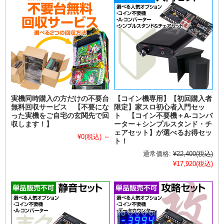
実機同時購入の方だけの不要台
【コイン機専用】【初回購入者
無料回収サービス 【不要にな
限定】家スロ初心者入門セッ
った実機をご自宅の玄関先で回
ト 【コイン不要機＋A-コンバ
収します！】
ーター＋シンプルスタンド・チ
ェアセット】が選べるお得セッ
¥0
(税込)
～
ト！
通常価格:
¥22,400
(税込)
¥17,920
(税込)