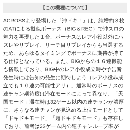
【この機種について】
ACROSSより登場した『沖ドキ！』は、純増約３枚
のATによる擬似ボーナス（BIG＆REG）で沖スロの
魅力を再現した１台。ボーナスはレア小役以外にハ
ズレやリプレイ、リーチ目リプレイからも当選する
ため、あらゆるタイミングでボーナスに期待が持て
る仕様となっている。また、BIGからの１Ｇ連機能
も搭載しており、BIG中のレア小役成立時や予告音
発生時には告知の発生に期待しよう（レア小役非成
立でも１Ｇ連の可能性アリ）。通常時のボーナスの
連チャン期待度は滞在モードによって異なり、「天
国モード」滞在時は32ゲーム以内の連チャンが濃厚
に。さらなる連チャンが見込める上位モードとして
「ドキドキモード」「超ドキドキモード」も存在し
ており、前者は32ゲーム内の連チャンループ率が