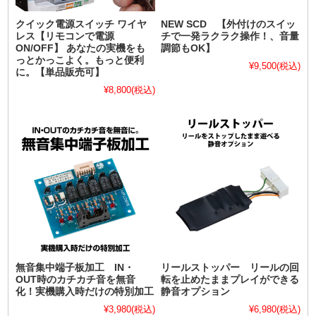
クイック電源スイッチ ワイヤ
NEW SCD 【外付けのスイッ
レス【リモコンで電源
チで一発ラクラク操作！、音量
ON/OFF】 あなたの実機をも
調節もOK】
っとかっこよく。もっと便利
¥9,500
(税込)
に。【単品販売可】
¥8,800
(税込)
無音集中端子板加工 IN・
リールストッパー リールの回
OUT時のカチカチ音を無音
転を止めたままプレイができる
化！実機購入時だけの特別加工
静音オプション
¥3,980
(税込)
¥6,980
(税込)