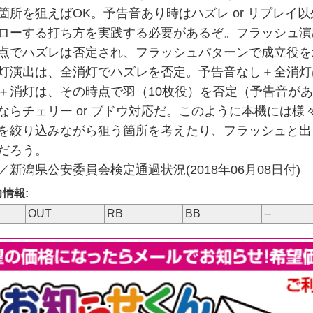
箇所を狙えばOK。予告音あり時はハズレ or リプレ
ローする打ち方を実践する必要があるぞ。フラッシュ演
点でハズレは否定され、フラッシュパターンで成立役を示
灯演出は、全消灯でハズレを否定。予告音なし＋全消灯は
＋消灯は、その時点で羽（10枚役）を否定（予告音がある
ならチェリー or ブドウ対応だ。このように本機には
を絞り込みながら狙う箇所を考えたり、フラッシュと出
だろう。
／新潟県公安委員会検定通過状況(2018年06月08日付)
情報:
OUT
RB
BB
--