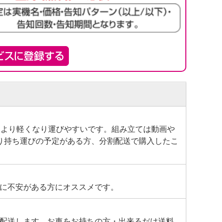
により軽くなり運びやすいです。組み立ては動画や
り持ち運びの予定がある方、分割配送で購入したこ
に不安がある方にオススメです。
配送します。お車をお持ちの方・出来るだけ送料