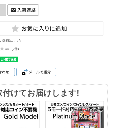
の詳細はこちら
3.5
(2件)
取付けてお届けします!