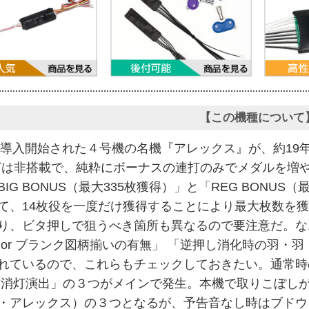
【この機種について
年に導入開始された４号機の名機『アレックス』が、約1
どは非搭載で、純粋にボーナスの連打のみでメダルを増
BIG BONUS（最大335枚獲得）」と「REG BONU
て、14枚役を一度だけ獲得することにより最大枚数を獲
り、ビタ押しで狙うべき箇所も異なるので要注意だ。なお
 or ブランク図柄揃いの有無」 「逆押し消化時の羽・
れているので、これらもチェックしておきたい。通常時
「消灯演出」の３つがメインで発生。本機で取りこぼし
・アレックス）の３つとなるが、予告音なし時はブドウを