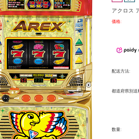
アクロス 
価格:
配送方法:
都道府県別送
数量: