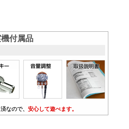
実機付属品
ス済なので、
安心して遊べます。