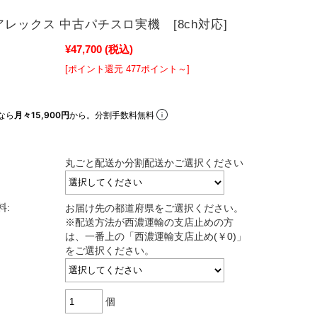
アレックス 中古パチスロ実機 [8ch対応]
¥47,700
(税込)
[ポイント還元 477ポイント～]
なら
月々15,900円
から。分割手数料無料
丸ごと配送か分割配送かご選択ください
料:
お届け先の都道府県をご選択ください。
※配送方法が西濃運輸の支店止めの方
は、一番上の「西濃運輸支店止め(￥0)」
をご選択ください。
個