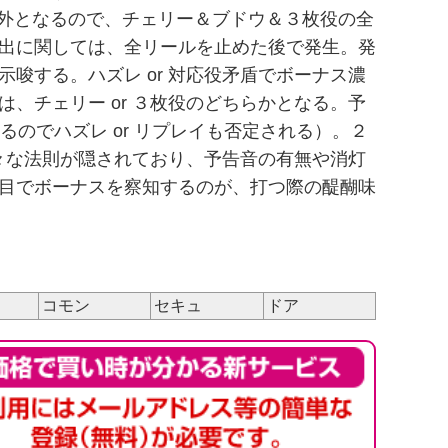
イ以外となるので、チェリー＆ブドウ＆３枚役の全
出に関しては、全リールを止めた後で発生。発
唆する。ハズレ or 対応役矛盾でボーナス濃
、チェリー or ３枚役のどちらかとなる。予
のでハズレ or リプレイも否定される）。２
様々な法則が隠されており、予告音の有無や消灯
目でボーナスを察知するのが、打つ際の醍醐味
コモン
セキュ
ドア