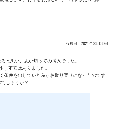
投稿日：
2021年03月30日
なると思い、思い切っての購入でした。
少し不安はありました。
かく条件を出していた為かお取り寄せになったのです
のでしょうか？