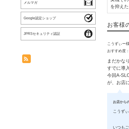
メルマガ
を抑えた
Google認定ショップ
お客様
JPRSセキュリティ認証
こうずぃー
おすすめ度
まだかな
すでに導
今回A-
が、お店
お店から
こうずぃ
いつもご