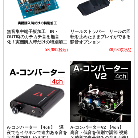
無音集中端子板加工 IN・
リールストッパー リールの回
OUT時のカチカチ音を無音
転を止めたままプレイができる
化！実機購入時だけの特別加工
静音オプション
¥3,980
(税込)
¥6,980
(税込)
A-コンバーター 【4ch】 深
A-コンバーターV2 【4ch】
夜でもイヤホンで迫力ある音を
高音・低音を個別で調節 視覚
大音量で楽しめます！
と聴覚で自分好みの音をお楽し