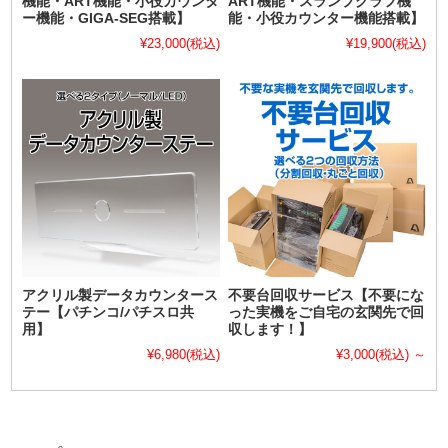
機能・ART機能・小役カウンタ
ART機能・スランプグラフ機
ー機能・GIGA-SEG搭載】
能・小役カウンター機能搭載】
¥23,000
(税込)
¥19,900
(税込)
アクリル製データカウンタース
不要台回収サービス【不要にな
テー【パチンコ/パチスロ共
った実機をご自宅の玄関先で回
用】
収します！】
¥6,980
(税込)
¥3,000
(税込)
～