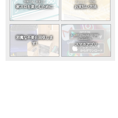
実機寸法・重量など
クレジット・RPay
家スロを
楽しむために
お支払い方法
A-SLOT ONLINE STORE
邪魔な不要台
回収しま
Android/iOS
す!
スマホアプリ