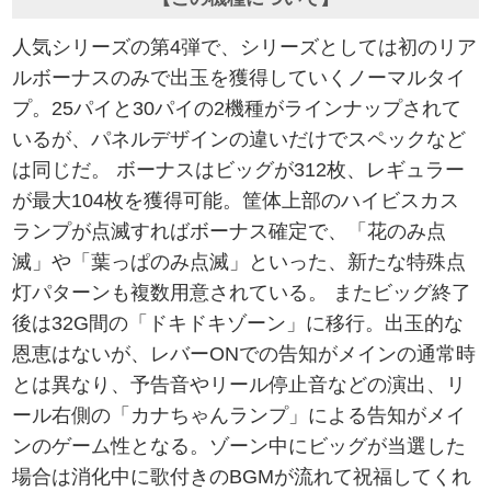
人気シリーズの第4弾で、シリーズとしては初のリア
ルボーナスのみで出玉を獲得していくノーマルタイ
プ。25パイと30パイの2機種がラインナップされて
いるが、パネルデザインの違いだけでスペックなど
は同じだ。 ボーナスはビッグが312枚、レギュラー
が最大104枚を獲得可能。筐体上部のハイビスカス
ランプが点滅すればボーナス確定で、「花のみ点
滅」や「葉っぱのみ点滅」といった、新たな特殊点
灯パターンも複数用意されている。 またビッグ終了
後は32G間の「ドキドキゾーン」に移行。出玉的な
恩恵はないが、レバーONでの告知がメインの通常時
とは異なり、予告音やリール停止音などの演出、リ
ール右側の「カナちゃんランプ」による告知がメイ
ンのゲーム性となる。ゾーン中にビッグが当選した
場合は消化中に歌付きのBGMが流れて祝福してくれ