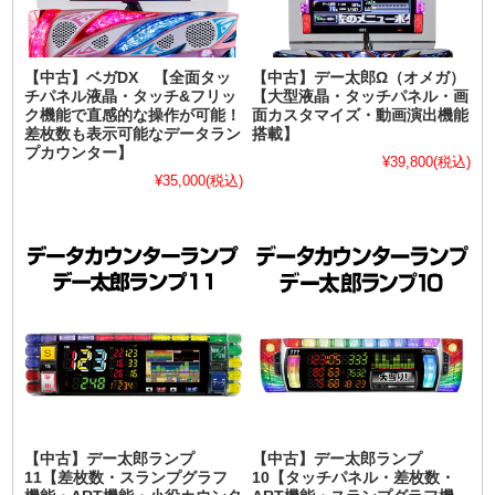
【中古】ベガDX 【全面タッ
【中古】デー太郎Ω（オメガ）
チパネル液晶・タッチ&フリッ
【大型液晶・タッチパネル・画
ク機能で直感的な操作が可能！
面カスタマイズ・動画演出機能
差枚数も表示可能なデータラン
搭載】
プカウンター】
¥39,800
(税込)
¥35,000
(税込)
【中古】デー太郎ランプ
【中古】デー太郎ランプ
11【差枚数・スランプグラフ
10【タッチパネル・差枚数・