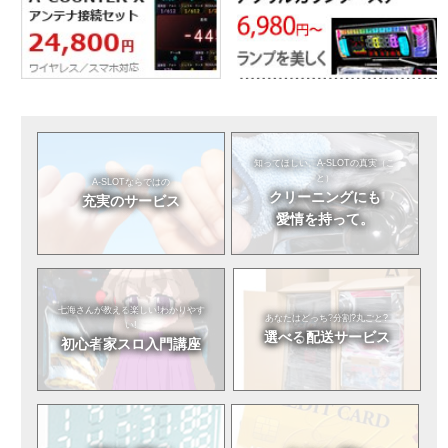
知ってほしい。
A-SLOTの真実（こ
と）
A-SLOTならではの
クリーニングにも
充実のサービス
愛情を持って。
七海さんが教える
楽しい!わかりやす
あなたはどっち?
分割?丸ごと?
い!
選べる
配送サービス
初心者
家スロ入門講座