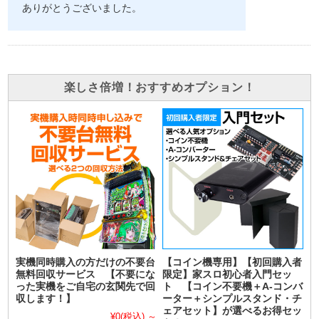
ありがとうございました。
楽しさ倍増！おすすめオプション！
実機同時購入の方だけの不要台
【コイン機専用】【初回購入者
無料回収サービス 【不要にな
限定】家スロ初心者入門セッ
った実機をご自宅の玄関先で回
ト 【コイン不要機＋A-コンバ
収します！】
ーター＋シンプルスタンド・チ
ェアセット】が選べるお得セッ
¥0
(税込)
～