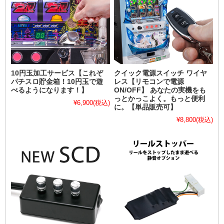
10円玉加工サービス【これぞ
クイック電源スイッチ ワイヤ
パチスロ貯金箱！10円玉で遊
レス【リモコンで電源
べるようになります！】
ON/OFF】 あなたの実機をも
っとかっこよく。もっと便利
¥6,900
(税込)
に。【単品販売可】
¥8,800
(税込)