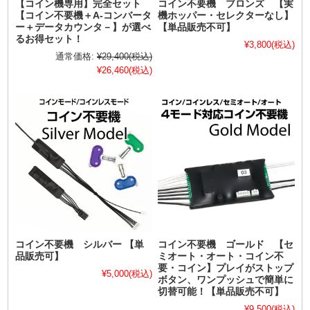
【コイン機専用】完全セット
コイン不要機 ブロンズ 【実
【コイン不要機＋A-コンバータ
機ホッパー・セレクターなし】
ー＋データカウンタ－】が選べ
【単品販売不可】
るお得セット！
¥3,800
(税込)
通常価格:
¥29,400
(税込)
¥26,460
(税込)
コイン不要機 シルバー 【単
コイン不要機 ゴールド 【セ
品販売可】
ミオート・オート・コイン不
要・コイン】プレイがストップ
¥5,000
(税込)
ボタン、ワンプッシュで簡単に
切替可能！【単品販売不可】
¥9,500
(税込)