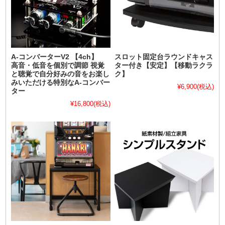
A-コンバーターV2 【4ch】
スロット固定台ラウンドキャス
高音・低音を個別で調節 視覚
ター付き【安定】【移動ラクラ
と聴覚で自分好みの音をお楽し
ク】
みいただける特別なA-コンバー
¥6,900
(税込)
ター
¥16,800
(税込)