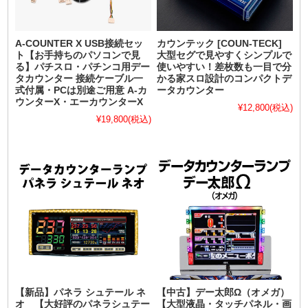
A-COUNTER X USB接続セッ
カウンテック [COUN-TECK]
ト【お手持ちのパソコンで見
大型セグで見やすくシンプルで
る】パチスロ・パチンコ用デー
使いやすい！差枚数も一目で分
タカウンター 接続ケーブル一
かる家スロ設計のコンパクトデ
式付属・PCは別途ご用意 A-カ
ータカウンター
ウンターX・エーカウンターX
¥12,800
(税込)
¥19,800
(税込)
【新品】パネラ シュテール ネ
【中古】デー太郎Ω（オメガ）
オ 【大好評のパネラシュテー
【大型液晶・タッチパネル・画