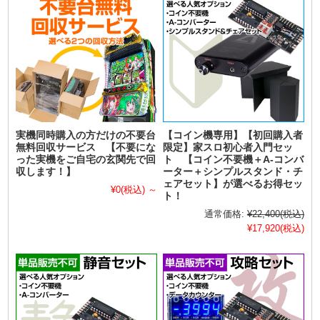
実機同時購入の方だけの不要台
【コイン機専用】【初回購入者
無料回収サービス 【不要にな
限定】家スロ初心者入門セッ
った実機をご自宅の玄関先で回
ト 【コイン不要機＋A-コンバ
収します！】
ーター＋シンプルスタンド・チ
ェアセット】が選べるお得セッ
¥0
(税込)
～
ト！
通常価格:
¥22,400
(税込)
¥17,920
(税込)