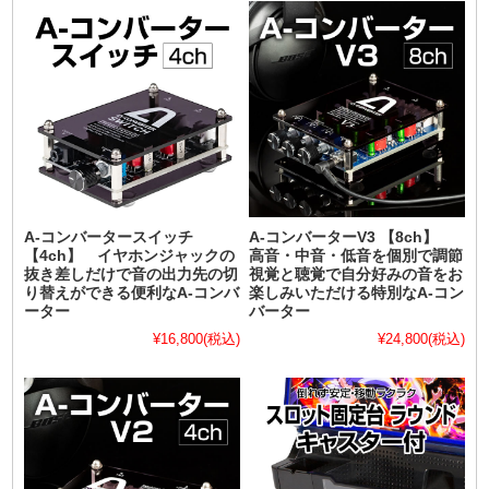
A-コンバータースイッチ
A-コンバーターV3 【8ch】
【4ch】 イヤホンジャックの
高音・中音・低音を個別で調節
抜き差しだけで音の出力先の切
視覚と聴覚で自分好みの音をお
り替えができる便利なA-コンバ
楽しみいただける特別なA-コン
ーター
バーター
¥16,800
(税込)
¥24,800
(税込)