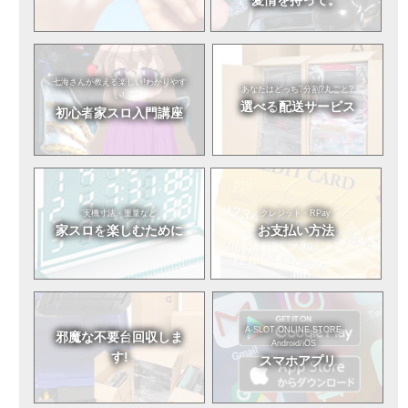
七海さんが教える
楽しい!わかりやす
あなたはどっち?
分割?丸ごと?
い!
選べる
配送サービス
初心者
家スロ入門講座
実機寸法・重量など
クレジット・RPay
家スロを
楽しむために
お支払い方法
A-SLOT ONLINE STORE
邪魔な不要台
回収しま
Android/iOS
す!
スマホアプリ