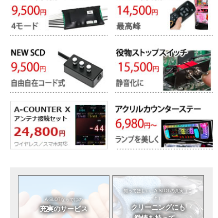
知ってほしい。
A-SLOTの真実（こ
と）
A-SLOTならではの
クリーニングにも
充実のサービス
愛情を持って。