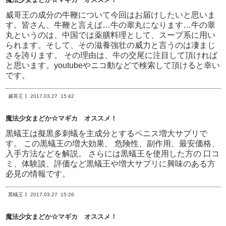
威哥王の成分の牛鞭について今回はお届けしたいと思いま
す。皆さん、牛鞭と言えば…牛の睾丸になります…牛の睾
丸というのは、中国では薬膳料理として、スープ系に用い
られます。そして、その滋養強壮の威力と言うのは凄まじ
さを誇ります。 その理由は、牛の交尾に注目して頂ければ
と思います。youtubeやニコ動などで検索して頂けると幸い
です。
威哥王
2017.03.27
15:42
魔法少女まどか☆マギカ オススメ！
黒蟻王は擬黒多刺蟻を主成分とするペニス増大サプリで
す。 この黒蟻王の増大効果、 危険性、副作用、最安価格、
入手方法などを解説。 さらには黒蟻王を使用した方の 口コ
ミ、体験談、評価など黒蟻王や増大サプリに興味のある方
必見の情報です。
黒蟻王
2017.03.27
15:26
魔法少女まどか☆マギカ オススメ！