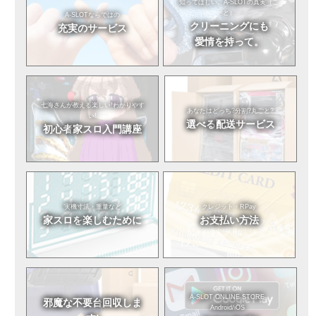
知ってほしい。
A-SLOTの真実（こ
と）
A-SLOTならではの
クリーニングにも
充実のサービス
愛情を持って。
七海さんが教える
楽しい!わかりやす
あなたはどっち?
分割?丸ごと?
い!
選べる
配送サービス
初心者
家スロ入門講座
実機寸法・重量など
クレジット・RPay
家スロを
楽しむために
お支払い方法
A-SLOT ONLINE STORE
邪魔な不要台
回収しま
Android/iOS