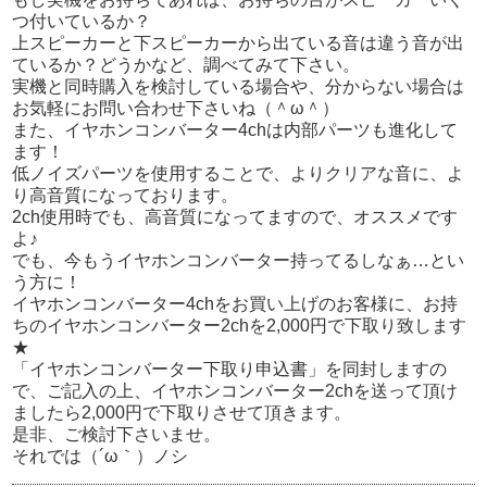
つ付いているか？
上スピーカーと下スピーカーから出ている音は違う音が出
ているか？どうかなど、調べてみて下さい。
実機と同時購入を検討している場合や、分からない場合は
お気軽にお問い合わせ下さいね（＾ω＾）
また、イヤホンコンバーター4chは内部パーツも進化して
ます！
低ノイズパーツを使用することで、よりクリアな音に、よ
り高音質になっております。
2ch使用時でも、高音質になってますので、オススメです
よ♪
でも、今もうイヤホンコンバーター持ってるしなぁ…とい
う方に！
イヤホンコンバーター4chをお買い上げのお客様に、お持
ちのイヤホンコンバーター2chを2,000円で下取り致します
★
「イヤホンコンバーター下取り申込書」を同封しますの
で、ご記入の上、イヤホンコンバーター2chを送って頂け
ましたら2,000円で下取りさせて頂きます。
是非、ご検討下さいませ。
それでは（´ω｀）ノシ