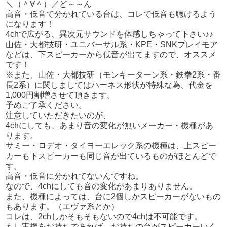
＼（＾∀＾）／ど～～ん
高音・低音で分かれている台は、コレで低音も聴けるよう
になります！
4chで広がる、異次元サウンドを体感しちゃって下さい♪♪
山佐・大都技研・ユニバーサル系・KPE・SNKプレイモア
などは、下スピーカーから低音が出てますので、オススメ
です！
※また、山佐・大都技研（モンキーターン系・鉄拳2系・番
長2系）に関しましてはハーネス形状が特殊な為、代金を
1,000円割増させて頂きます。
予めご了承ください。
注意していただきたいのが、
4chにしても、あまり音の変化が無いメーカー・機種があ
ります。
サミー・ロデオ・タイヨーエレック系の機種は、上スピー
カーも下スピーカーも同じ音が出ているものがほとんどで
す。
高音・低音に分かれてないんですね。
なので、4chにしても音の変化があまりありません。
また、機種によっては、台に2個しかスピーカーがないもの
もあります。（エヴァ系とか）
コレは、2chしかそもそもないので4chは不可能です。
もし実機をお持ちであれば、お持ちの台がスピーカーいく