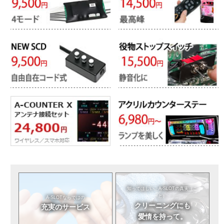
知ってほしい。
A-SLOTの真実（こ
と）
A-SLOTならではの
クリーニングにも
充実のサービス
愛情を持って。