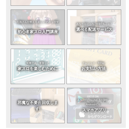
七海さんが教える
楽しい!わかりやす
あなたはどっち?
分割?丸ごと?
い!
選べる
配送サービス
初心者
家スロ入門講座
実機寸法・重量など
クレジット・RPay
家スロを
楽しむために
お支払い方法
A-SLOT ONLINE STORE
邪魔な不要台
回収しま
Android/iOS
す!
スマホアプリ