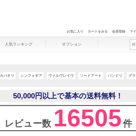
お気に入り
カートをみる
会員登録
マ
人気ランキング
オプション
カバネリ
シンフォギア
ヴァルヴレイヴ
ソードアート
バンドリ
グラ
50,000円以上で基本の送料無料！
16505
レビュー数
件