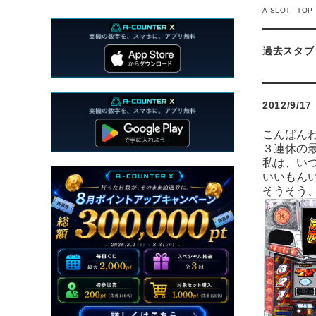
A-SLOT TOP
過去スタブロ
2012/9
こんばん
３連休の
私は、い
いいもん
そうそう