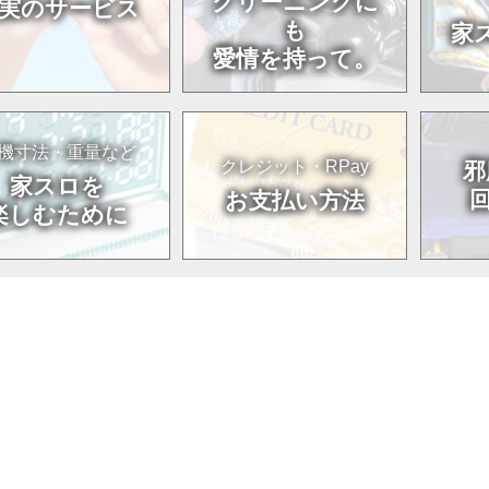
クリーニングに
実のサービス
も
家
愛情を持って。
機寸法・重量など
クレジット・RPay
邪
家スロを
お支払い方法
楽しむために