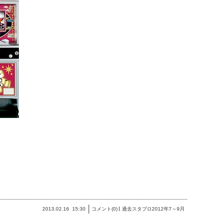
2013.02.16
15:30
コメント(0)
過去スタブロ2012年7～9月