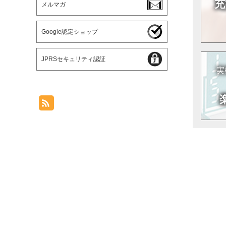
充
メルマガ
Google認定ショップ
JPRSセキュリティ認証
実