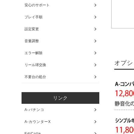
安心のサポート
プレイ手順
設定変更
音量調整
エラー解除
オプシ
リール球交換
不要台の処分
リンク
A-パチンコ
A-カウンターX
EdiColle