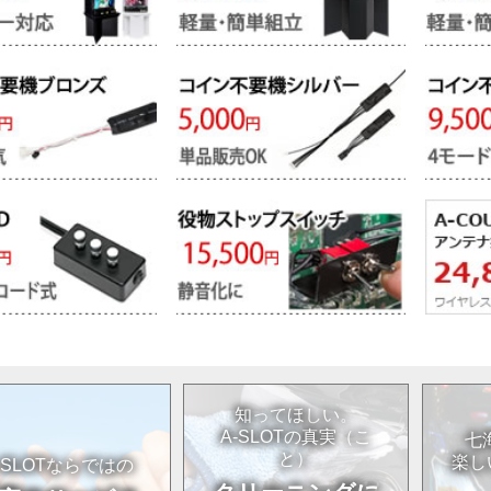
知ってほしい。
A-SLOTの真実（こ
七
と）
楽し
-SLOTならではの