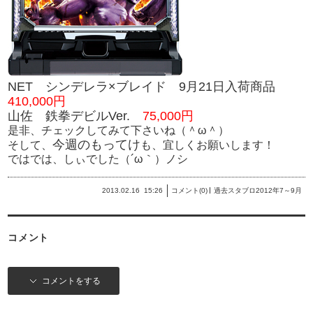
NET シンデレラ×ブレイド 9月21日入荷商品
410,000円
山佐 鉄拳デビルVer.
75,000
円
是非、チェックしてみて下さいね（＾ω＾）
今週のもってけ
そして、
も、宜しくお願いします！
ではでは、しぃでした（´ω｀）ノシ
2013.02.16
15:26
コメント(0)
過去スタブロ2012年7～9月
コメント
コメントをする