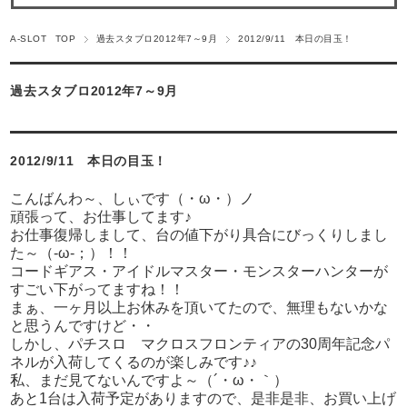
A-SLOT TOP
過去スタブロ2012年7～9月
2012/9/11 本日の目玉！
過去スタブロ2012年7～9月
2012/9/11 本日の目玉！
こんばんわ～、しぃです（・ω・）ノ
頑張って、お仕事してます♪
お仕事復帰しまして、台の値下がり具合にびっくりしまし
た～（-ω-；）！！
コードギアス・アイドルマスター・モンスターハンターが
すごい下がってますね！！
まぁ、一ヶ月以上お休みを頂いてたので、無理もないかな
と思うんですけど・・
しかし、パチスロ マクロスフロンティアの30周年記念パ
ネルが入荷してくるのが楽しみです♪♪
私、まだ見てないんですよ～（´・ω・｀）
あと1台は入荷予定がありますので、是非是非、お買い上げ