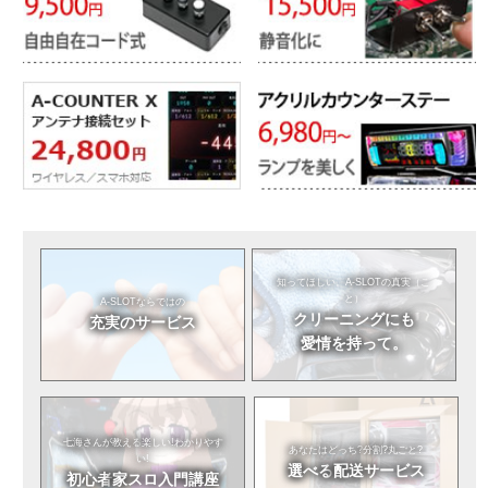
知ってほしい。
A-SLOTの真実（こ
と）
A-SLOTならではの
クリーニングにも
充実のサービス
愛情を持って。
七海さんが教える
楽しい!わかりやす
あなたはどっち?
分割?丸ごと?
い!
選べる
配送サービス
初心者
家スロ入門講座