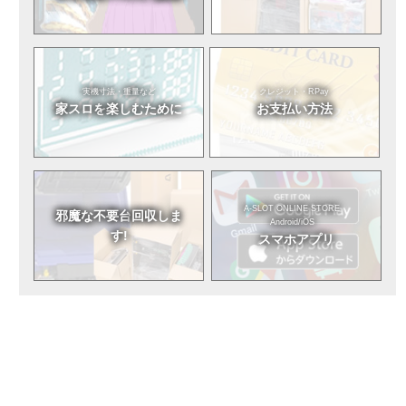
実機寸法・重量など
クレジット・RPay
家スロを
楽しむために
お支払い方法
A-SLOT ONLINE STORE
邪魔な不要台
回収しま
Android/iOS
す!
スマホアプリ