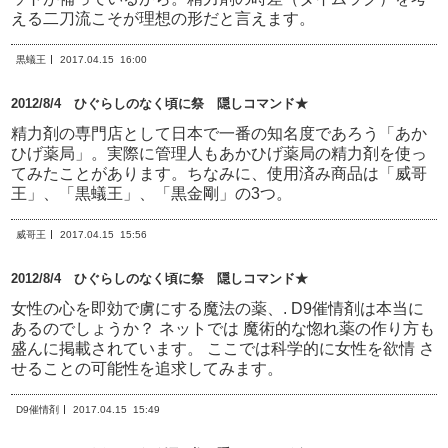
える二刀流こそが理想の形だと言えます。
黒蟻王
2017.04.15
16:00
2012/8/4 ひぐらしのなく頃に祭 隠しコマンド★
精力剤の専門店として日本で一番の知名度であろう「あか
ひげ薬局」。実際に管理人もあかひげ薬局の精力剤を使っ
てみたことがあります。ちなみに、使用済み商品は「威哥
王」、「黒蟻王」、「黒金剛」の3つ。
威哥王
2017.04.15
15:56
2012/8/4 ひぐらしのなく頃に祭 隠しコマンド★
女性の心を即効で虜にする魔法の薬、. D9催情剤は本当に
あるのでしょうか？ ネットでは 魔術的な惚れ薬の作り方も
盛んに掲載されています。 ここでは科学的に女性を欲情 さ
せることの可能性を追求してみます。
D9催情剤
2017.04.15
15:49