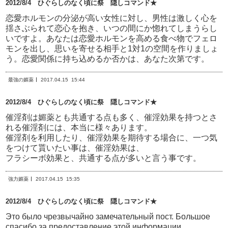
2012/8/4 ひぐらしのなく頃に祭 隠しコマンド★
恋愛ホルモンの分泌が高い女性に対し、男性は激しく心を
揺さぶられて恋心を抱き、いつの間にか惚れてしまうらし
いですよ。あなたは恋愛ホルモンを高める食べ物でフェロ
モンを出し、思いを寄せる相手と1対1の空間を作りましょ
う。恋愛関係に持ち込めるか否かは、あなた次第です。
最強の媚薬
2017.04.15
15:44
2012/8/4 ひぐらしのなく頃に祭 隠しコマンド★
催淫剤は媚薬とも共通する点も多く、催淫効果を持つとさ
れる催淫剤には、本当に様々あります。
催淫剤を利用したり、催淫効果を期待する場合に、一つ気
をつけて貰いたい事は、催淫効果は、
フラシーボ効果と、共通する点が多いと言う事です。
強力媚薬
2017.04.15
15:35
2012/8/4 ひぐらしのなく頃に祭 隠しコマンド★
Это было чрезвычайно замечательный пост. Большое
спасибо за предоставление этой информации.