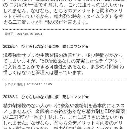
の”二刀流”が一番です!!むしろ、これに適うものはないかも
しれません。なぜなら、どちらのデメリットも両者のメリ
ットが補っているから。精力剤の時差（タイムラグ）を考
える二刀流こそが理想の形だと言えます。
黒蟻王
2017.04.15
16:34
2012/8/4 ひぐらしのなく頃に祭 隠しコマンド★
滋養強壮サプリや生活習慣の改善だと、多少時間がかかっ
てしまいますが、”ED治療薬なしの充実した性ライフ”を手
に入れることができる可能性があるなら、多少の時間何tね
惜しくはないと管理人は思っています。
シアリス 通販
2017.04.15
16:05
2012/8/4 ひぐらしのなく頃に祭 隠しコマンド★
精力剤経験のない人がED治療薬や強精剤を基本的にオスス
メしませんが、金銭的に余裕があるなら精力剤とED治療薬
の”二刀流”が一番です!!むしろ、これに適うものはないかも
しれません。なぜなら、どちらのデメリットも両者のメリ
ットが補っているから。精力剤の時差（タイムラグ）を考