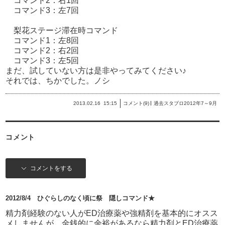
コマンド2：右1回
コマンド3：左7回
梨花ステージ滞在時コマンド
コマンド1：左8回
コマンド2：右2回
コマンド3：左5回
まだ、試していない方は是非やってみてください♪
それでは、ちかでした。ノシ
2013.02.16
15:15
コメント(9)
過去スタブロ2012年7～9月
コメント
コメントをする
2012/8/4 ひぐらしのなく頃に祭 隠しコマンド★
精力剤経験のない人がED治療薬や強精剤を基本的にオスス
メしませんが、金銭的に余裕があるなら精力剤とED治療薬