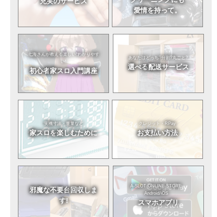
充実のサービス
愛情を持って。
七海さんが教える
楽しい!わかりやす
あなたはどっち?
分割?丸ごと?
い!
選べる
配送サービス
初心者
家スロ入門講座
実機寸法・重量など
クレジット・RPay
家スロを
楽しむために
お支払い方法
A-SLOT ONLINE STORE
邪魔な不要台
回収しま
Android/iOS
す!
スマホアプリ