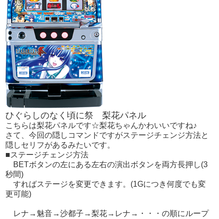
ひぐらしのなく頃に祭 梨花パネル
こちらは梨花パネルです☆梨花ちゃんかわいいですね♪
さて、今回の隠しコマンドですがステージチェンジ方法と
隠しセリフがあるみたいです。
■ステージチェンジ方法
BETボタンの左にある左右の演出ボタンを両方長押し(3
秒間)
すればステージを変更できます。(1Gにつき何度でも変
更可能)
レナ→魅音→沙都子→梨花→レナ→・・・の順にループ