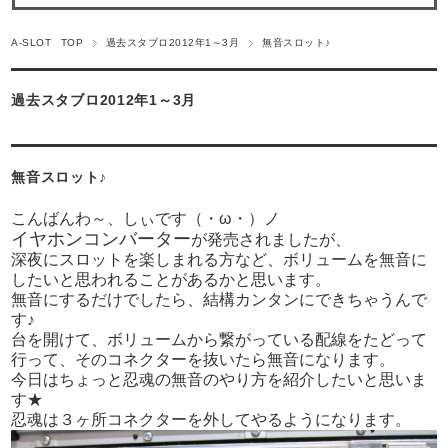
A-SLOT TOP
過去スタブロ2012年1～3月
無音スロット♪
過去スタブロ2012年1～3月
無音スロット♪
こんばんわ～、しぃです（・ω・）ノ
イヤホンコンバーター
が発売されましたが、
深夜にスロットを楽しまれる方など、ボリュームを無音に
したいと思われることがあるかと思います。
無音にするだけでしたら、結構カンタンにできちゃうんで
す♪
台を開けて、ボリュームから繋がっている配線をたどって
行って、そのコネクターを抜いたら無音になります。
今日はちょっと忍魂の無音のやり方を紹介したいと思いま
す★
忍魂は３ヶ所コネクターを外してやるようになります。