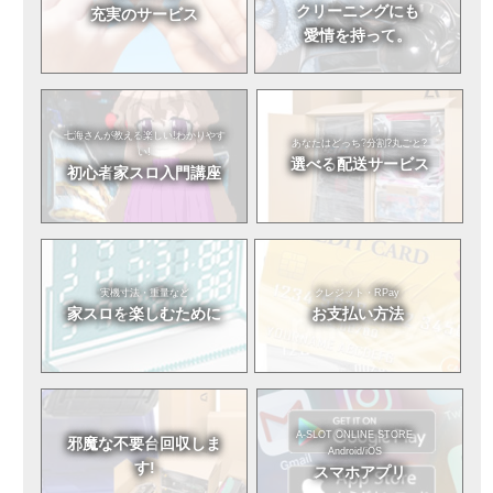
クリーニングにも
充実のサービス
愛情を持って。
七海さんが教える
楽しい!わかりやす
あなたはどっち?
分割?丸ごと?
い!
選べる
配送サービス
初心者
家スロ入門講座
実機寸法・重量など
クレジット・RPay
家スロを
楽しむために
お支払い方法
A-SLOT ONLINE STORE
邪魔な不要台
回収しま
Android/iOS
す!
スマホアプリ