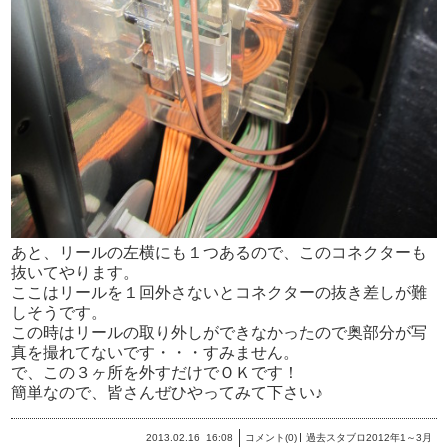
あと、リールの左横にも１つあるので、このコネクターも
抜いてやります。
ここはリールを１回外さないとコネクターの抜き差しが難
しそうです。
この時はリールの取り外しができなかったので奥部分が写
真を撮れてないです・・・すみません。
で、この３ヶ所を外すだけでＯＫです！
簡単なので、皆さんぜひやってみて下さい♪
2013.02.16
16:08
コメント(0)
過去スタブロ2012年1～3月