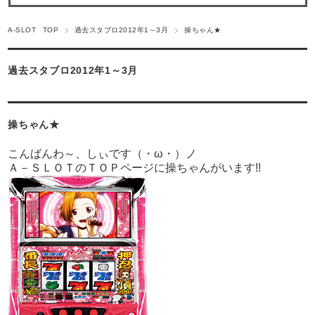
A-SLOT TOP
過去スタブロ2012年1～3月
操ちゃん★
過去スタブロ2012年1～3月
操ちゃん★
こんばんわ～、しぃです（・ω・）ノ
Ａ－ＳＬＯＴのＴＯＰページに操ちゃんがいます!!