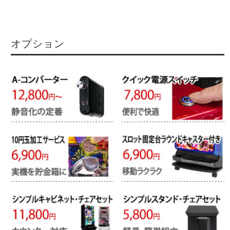
オプション