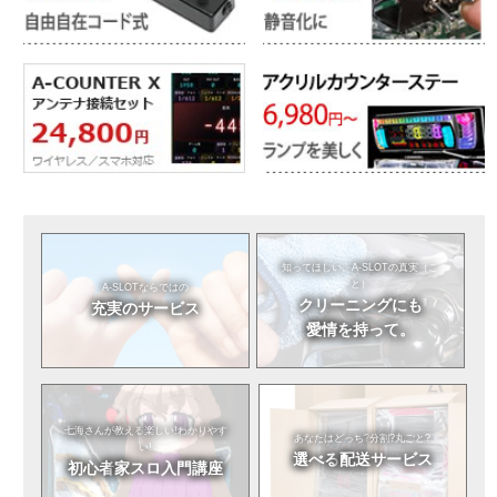
知ってほしい。
A-SLOTの真実（こ
と）
A-SLOTならではの
クリーニングにも
充実のサービス
愛情を持って。
七海さんが教える
楽しい!わかりやす
あなたはどっち?
分割?丸ごと?
い!
選べる
配送サービス
初心者
家スロ入門講座