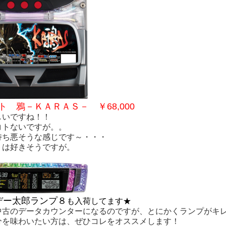
ト 鴉－ＫＡＲＡＳ－ ￥68,000
しいですね！！
コトないですが。。
持ち悪そうな感じです～・・・
トは好きそうですが。
!デー太郎ランプ８
も入荷してます★
中古のデータカウンターになるのですが、とにかくランプがキレ
分を味わいたい方は、ぜひコレをオススメします！