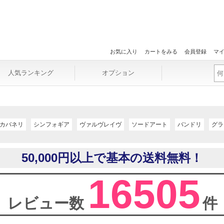
お気に入り
カートをみる
会員登録
マ
人気ランキング
オプション
カバネリ
シンフォギア
ヴァルヴレイヴ
ソードアート
バンドリ
グラ
50,000円以上で基本の送料無料！
16505
レビュー数
件