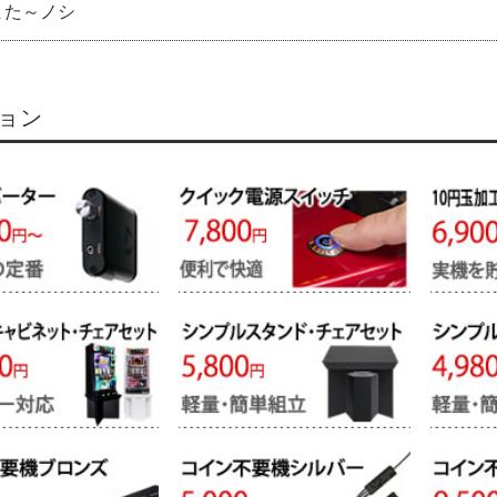
また～ノシ
ョン