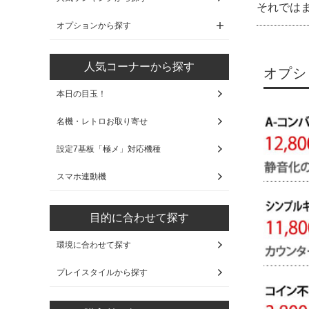
それでは
オプションから探す
人気コーナーから探す
オプシ
本日の目玉！
名機・レトロお取り寄せ
設定7基板「極メ」対応機種
スマホ連動機
目的に合わせて探す
環境に合わせて探す
プレイスタイルから探す