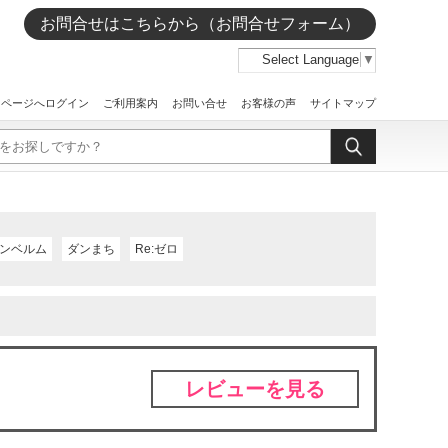
お問合せはこちらから（お問合せフォーム）
Select Language
▼
イページへログイン
ご利用案内
お問い合せ
お客様の声
サイトマップ
ンベルム
ダンまち
Re:ゼロ
レビューを見る