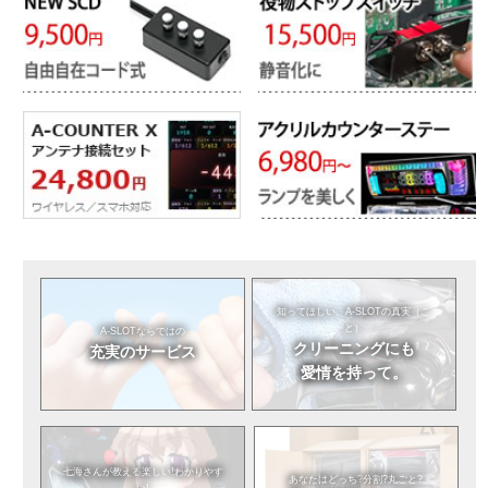
知ってほしい。
A-SLOTの真実（こ
と）
A-SLOTならではの
クリーニングにも
充実のサービス
愛情を持って。
七海さんが教える
楽しい!わかりやす
あなたはどっち?
分割?丸ごと?
い!