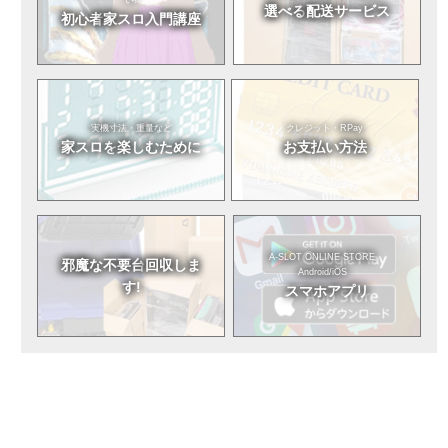
選べる
配送サービス
初心者
家スロ入門講座
実機寸法・重量など
クレジット・RPay
家スロを
楽しむために
お支払い方法
A-SLOT ONLINE STORE
邪魔な不要台
回収しま
Android/iOS
す!
スマホアプリ