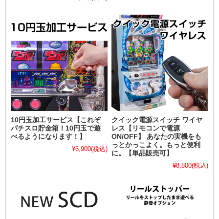
10円玉加工サービス【これぞ
クイック電源スイッチ ワイヤ
パチスロ貯金箱！10円玉で遊
レス【リモコンで電源
べるようになります！】
ON/OFF】 あなたの実機をも
っとかっこよく。もっと便利
¥6,900
(税込)
に。【単品販売可】
¥8,800
(税込)