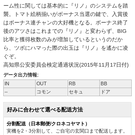
ーム性に関しては基本的に『リノ』のシステムを踏
襲。トマト絵柄揃いがボーナス当選の鍵で、入賞後
はボーナス連チャンの大好機となる。ボーナス終了
後のアツさはこれまでの『リノ』と変わらず、BIG
比率と獲得枚数のみが増加しているというのだか
ら、ツボにハマった際の出玉は『リノ』を遙かに凌
ぐぞ。
高知県公安委員会検定通過状況(2015年11月17日付)
データ出力情報:
IN
OUT
RB
BB
--
コモン
セキュ
ドア
好みに合わせて選べる配送方法
分割配送（日本郵便/クロネコヤマト）
実機を2・3分割して、ご自宅の玄関口まで配送します。