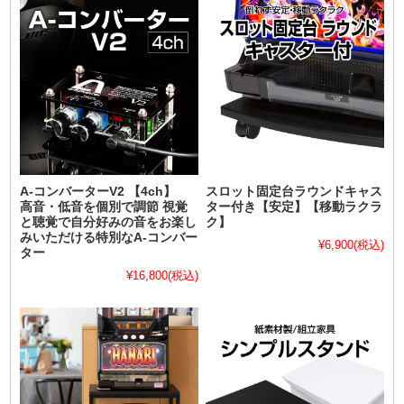
A-コンバーターV2 【4ch】
スロット固定台ラウンドキャス
高音・低音を個別で調節 視覚
ター付き【安定】【移動ラクラ
と聴覚で自分好みの音をお楽し
ク】
みいただける特別なA-コンバー
¥6,900
(税込)
ター
¥16,800
(税込)