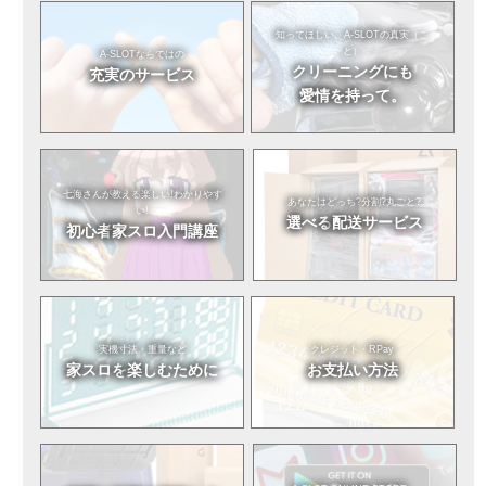
知ってほしい。
A-SLOTの真実（こ
と）
A-SLOTならではの
クリーニングにも
充実のサービス
愛情を持って。
七海さんが教える
楽しい!わかりやす
あなたはどっち?
分割?丸ごと?
い!
選べる
配送サービス
初心者
家スロ入門講座
実機寸法・重量など
クレジット・RPay
家スロを
楽しむために
お支払い方法