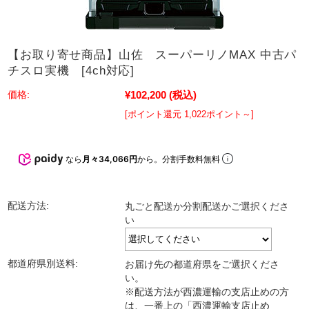
【お取り寄せ商品】山佐 スーパーリノMAX 中古パ
チスロ実機 [4ch対応]
¥102,200
(税込)
価格:
[ポイント還元 1,022ポイント～]
なら
月々34,066円
から。分割手数料無料
配送方法:
丸ごと配送か分割配送かご選択くださ
い
都道府県別送料:
お届け先の都道府県をご選択くださ
い。
※配送方法が西濃運輸の支店止めの方
は、一番上の「西濃運輸支店止め