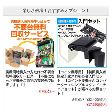
楽しさ倍増！おすすめオプション！
実機同時購入の方だけの不要台
【コイン機専用】【初回購入者
無料回収サービス 【不要にな
限定】家スロ初心者入門セッ
った実機をご自宅の玄関先で回
ト 【コイン不要機＋A-コンバ
収します！】
ーター＋シンプルスタンド・チ
ェアセット】が選べるお得セッ
¥0
(税込)
～
ト！
通常価格:
¥22,400
(税込)
¥17,920
(税込)