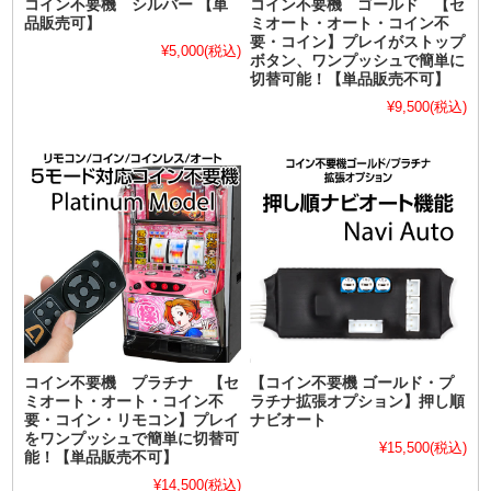
コイン不要機 シルバー 【単
コイン不要機 ゴールド 【セ
品販売可】
ミオート・オート・コイン不
要・コイン】プレイがストップ
¥5,000
(税込)
ボタン、ワンプッシュで簡単に
切替可能！【単品販売不可】
¥9,500
(税込)
コイン不要機 プラチナ 【セ
【コイン不要機 ゴールド・プ
ミオート・オート・コイン不
ラチナ拡張オプション】押し順
要・コイン・リモコン】プレイ
ナビオート
をワンプッシュで簡単に切替可
¥15,500
(税込)
能！【単品販売不可】
¥14,500
(税込)