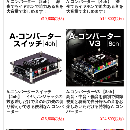
A-コンバーター 【8ch】 深
A-コンバーター 【4ch】 深
夜でもイヤホンで迫力ある音を
夜でもイヤホンで迫力ある音を
大音量で楽しめます！
大音量で楽しめます！
¥19,800
(税込)
¥12,800
(税込)
A-コンバータースイッチ
A-コンバーターV3 【8ch】
【4ch】 イヤホンジャックの
高音・中音・低音を個別で調節
抜き差しだけで音の出力先の切
視覚と聴覚で自分好みの音をお
り替えができる便利なA-コンバ
楽しみいただける特別なA-コン
ーター
バーター
¥16,800
(税込)
¥24,800
(税込)