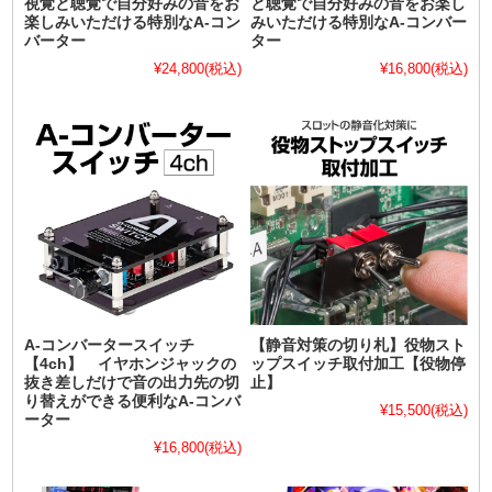
視覚と聴覚で自分好みの音をお
と聴覚で自分好みの音をお楽し
楽しみいただける特別なA-コン
みいただける特別なA-コンバー
バーター
ター
¥24,800
(税込)
¥16,800
(税込)
A-コンバータースイッチ
【静音対策の切り札】役物スト
【4ch】 イヤホンジャックの
ップスイッチ取付加工【役物停
抜き差しだけで音の出力先の切
止】
り替えができる便利なA-コンバ
¥15,500
(税込)
ーター
¥16,800
(税込)