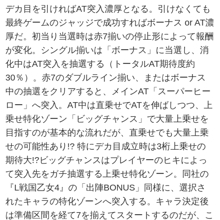
デカ目を引ければAT突入濃厚となる。引けなくても
最終ゲームのジャッジで成功すればボーナス or AT濃
厚だ。初当り当選時は赤7揃いの停止形によって報酬
が変化。シングル揃いは「ボーナス」に当選し、消
化中はAT突入を抽選する（トータルAT期待度約
30％）。赤7のダブルライン揃い、またはボーナス
中の抽選をクリアすると、メインAT「スーパーヒー
ロー」へ突入。AT中は直乗せでATを伸ばしつつ、上
乗せ特化ゾーン「ビッグチャンス」で大量上乗せを
目指すのが基本的な流れだが、直乗せでも大量上乗
せの可能性あり!? 特にデカ目成立時は3桁上乗せの
期待大!?ビッグチャンスはプレイヤーのヒキによっ
て突入先をガチ抽選する上乗せ特化ゾーン。同社の
『L戦国乙女4』の「出陣BONUS」同様に、選択さ
れたキャラの特化ゾーンへ突入する。キャラ決定後
は準備区間を経て7を揃えてスタートするのだが、こ