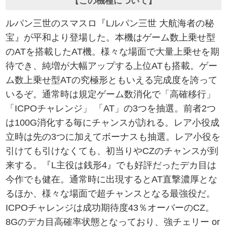
【この機種について】
ルパン三世のスマスロ『Lルパン三世 大航海者の秘
宝』が平和より登場した。本機はゲーム数上乗せ型
のATを搭載したAT機。様々な場面で大量上乗せを期
待でき、純増が大幅アップする上位ATも搭載。ゲー
ム数上乗せ型ATの究極形ともいえる完成度を誇って
いるぞ。通常時は規定ゲーム数消化で「高確移行」
「ICPOチャレンジ」 「AT」の3つを抽選。前者2つ
は100G消化する毎にチャンスが訪れる。レア小役成
立時は先の3つに加えてボーナスも抽選。レア小役を
引けても引けなくても、初当りやCZのチャンスが到
来する。『L主役は銭形4』でも好評だったデカ目は
今作でも健在。通常時に出現するとAT直撃濃厚とな
るほか、様々な場面で超チャンスとなる最強役だ。
ICPOチャレンジは成功期待度43％オーバーのCZ。
8Gのデカ目高確率状態となっており、強チェリー or