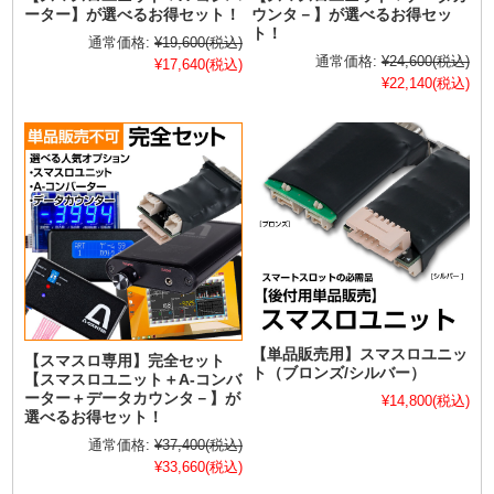
ーター】が選べるお得セット！
ウンタ－】が選べるお得セッ
ト！
通常価格:
¥19,600
(税込)
通常価格:
¥24,600
(税込)
¥17,640
(税込)
¥22,140
(税込)
【単品販売用】スマスロユニッ
【スマスロ専用】完全セット
ト（ブロンズ/シルバー）
【スマスロユニット＋A-コンバ
ーター＋データカウンタ－】が
¥14,800
(税込)
選べるお得セット！
通常価格:
¥37,400
(税込)
¥33,660
(税込)