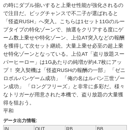
の時にダブル揃いすると上乗せ性能が強化されるの
で注目だ。ビッグチャンスで不二子が選ばれると
「怪盗RUSH」へ突入。こちらは1セット11Gのルー
プタイプの特化ゾーンで、抽選をクリアする度にゲ
ーム数上乗せや特化ゾーン、上位AT突入などの報酬
を獲得して次セット継続。大量上乗せ必至の超上乗
せ特化ゾーンとなっている。上位AT「盗り放題スー
パーヒーロー」は1Gあたりの純増が約4.7枚にアッ
プ！ 突入契機は「怪盗RUSHの報酬の一部」 「ゼニ
ロボルパンゲーム成功」 「俺の名はルパン三世ゾー
ン成功」 「ロングフリーズ」と非常に多彩だ。様々
なトリガーが用意された本機で、盗り放題の大量獲
得を狙おう。
平和
データ出力情報:
IN
OUT
RB
BB