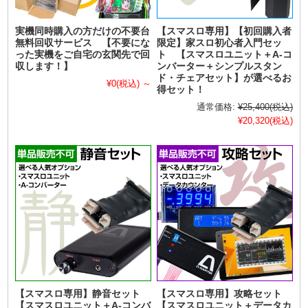
実機同時購入の方だけの不要台
【スマスロ専用】【初回購入者
無料回収サービス 【不要にな
限定】家スロ初心者入門セッ
った実機をご自宅の玄関先で回
ト 【スマスロユニット＋A-コ
収します！】
ンバーター＋シンプルスタン
ド・チェアセット】が選べるお
¥0
(税込)
～
得セット！
通常価格:
¥25,400
(税込)
¥20,320
(税込)
【スマスロ専用】静音セット
【スマスロ専用】攻略セット
【スマスロユニット＋A-コンバ
【スマスロユニット＋データカ