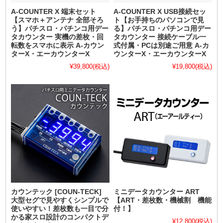
A-COUNTER X 端末セット
A-COUNTER X USB接続セッ
【スマホ＋アンテナ 全部そろ
ト【お手持ちのパソコンで見
う】パチスロ・パチンコ用デー
る】パチスロ・パチンコ用デー
タカウンター 実機の差枚・回
タカウンター 接続ケーブル一
転数をスマホに表示 A-カウン
式付属・PCは別途ご用意 A-カ
ターX・エーカウンターX
ウンターX・エーカウンターX
¥39,800
(税込)
¥19,800
(税込)
カウンテック [COUN-TECK]
ミニデータカウンター ART
大型セグで見やすくシンプルで
【ART・差枚数・機械割 機能
使いやすい！差枚数も一目で分
付！】
かる家スロ設計のコンパクトデ
¥12,800
(税込)