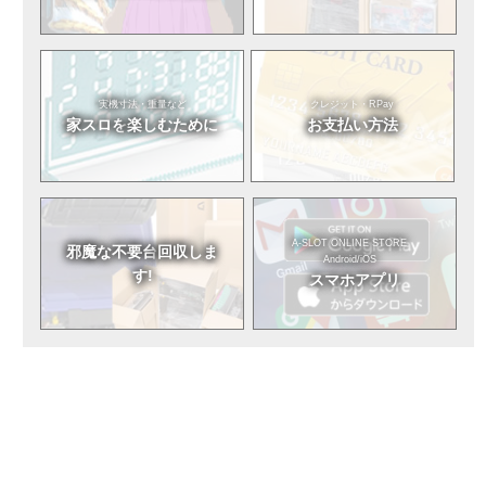
実機寸法・重量など
クレジット・RPay
家スロを
楽しむために
お支払い方法
A-SLOT ONLINE STORE
邪魔な不要台
回収しま
Android/iOS
す!
スマホアプリ