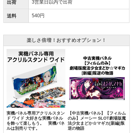
3営業日以内で出荷
出荷
540円
送料
楽しさ倍増！おすすめオプション！
実機パネル専用アクリルスタン
【中古実機パネル】【フィルム
ド ワイド 大好きな実機パネル
のみ】メーシー SLOT劇場版魔
を飾って楽しもう。 実機パネ
法少女まどか☆マギカ[新編]叛
ルは別売りです。
逆の物語