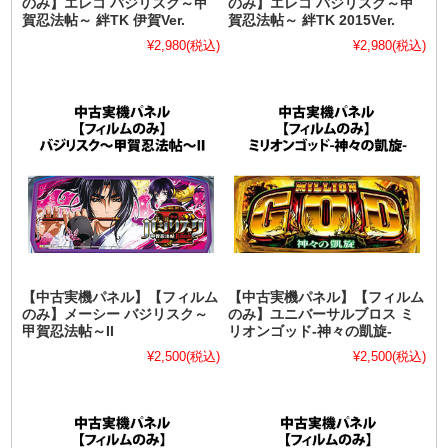
のみ】エレコ バジリスク～甲
のみ】エレコ バジリスク～甲
賀忍法帖～ 絆TK 伊賀Ver.
賀忍法帖～ 絆TK 2015Ver.
¥2,980
(税込)
¥2,980
(税込)
【中古実機パネル】【フィルム
【中古実機パネル】【フィルム
のみ】メーシー バジリスク～
のみ】ユニバーサルブロス ミ
甲賀忍法帖～II
リオンゴッド-神々の凱旋-
¥2,500
(税込)
¥2,500
(税込)