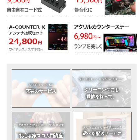
知ってほしい。
A-SLOTの真実（こ
と）
A-SLOTならではの
クリーニングにも
充実のサービス
愛情を持って。
七海さんが教える
楽しい!わかりやす
あなたはどっち?
分割?丸ごと?
い!
選べる
配送サービス
初心者
家スロ入門講座