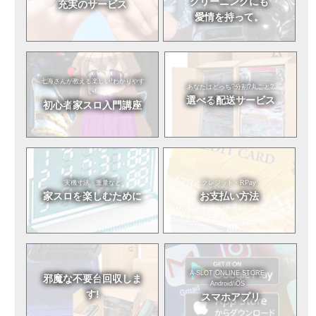
クリーニングにも
充実のサービス
愛情を持って。
七海さんが教える
楽しい!わかりやす
あなたはどっち?
分割?丸ごと?
い!
選べる
配送サービス
初心者
家スロ入門講座
実機寸法・重量など
クレジット・RPay
家スロを
楽しむために
お支払い方法
A-SLOT ONLINE STORE
邪魔な不要台
回収しま
Android/iOS
す!
スマホアプリ