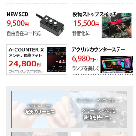
知ってほしい。
A-SLOTの真実（こ
と）
A-SLOTならではの
クリーニングにも
充実のサービス
愛情を持って。