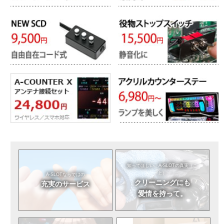
知ってほしい。
A-SLOTの真実（こ
と）
A-SLOTならではの
クリーニングにも
充実のサービス
愛情を持って。