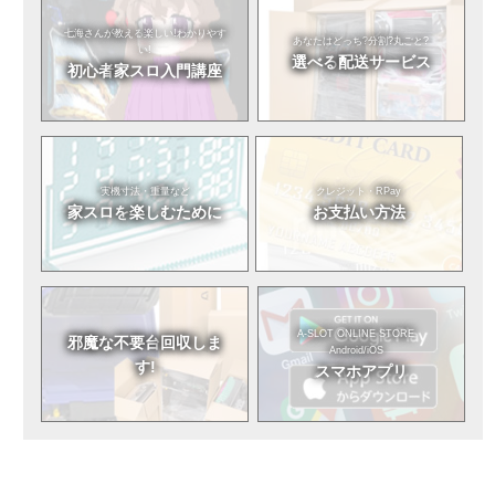
七海さんが教える
楽しい!わかりやす
あなたはどっち?
分割?丸ごと?
い!
選べる
配送サービス
初心者
家スロ入門講座
実機寸法・重量など
クレジット・RPay
家スロを
楽しむために
お支払い方法
A-SLOT ONLINE STORE
邪魔な不要台
回収しま
Android/iOS
す!
スマホアプリ