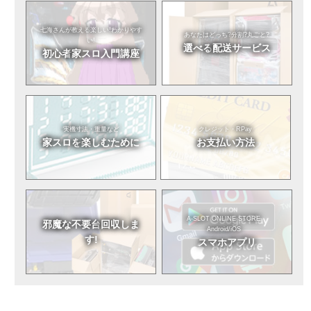
七海さんが教える
楽しい!わかりやす
あなたはどっち?
分割?丸ごと?
い!
選べる
配送サービス
初心者
家スロ入門講座
実機寸法・重量など
クレジット・RPay
家スロを
楽しむために
お支払い方法
A-SLOT ONLINE STORE
邪魔な不要台
回収しま
Android/iOS
す!
スマホアプリ