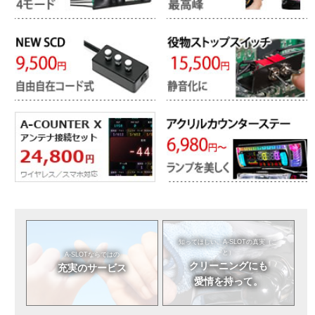
知ってほしい。
A-SLOTの真実（こ
と）
A-SLOTならではの
クリーニングにも
充実のサービス
愛情を持って。