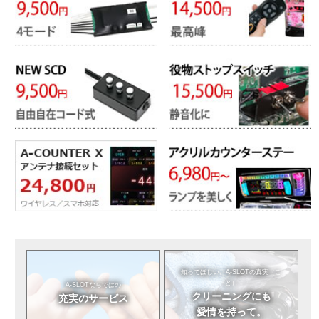
知ってほしい。
A-SLOTの真実（こ
と）
A-SLOTならではの
クリーニングにも
充実のサービス
愛情を持って。