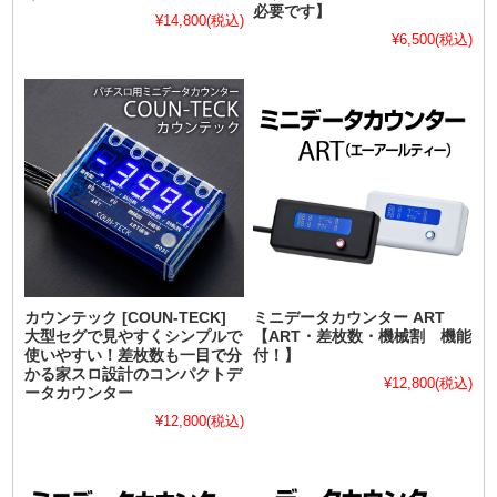
必要です】
¥14,800
(税込)
¥6,500
(税込)
カウンテック [COUN-TECK]
ミニデータカウンター ART
大型セグで見やすくシンプルで
【ART・差枚数・機械割 機能
使いやすい！差枚数も一目で分
付！】
かる家スロ設計のコンパクトデ
¥12,800
(税込)
ータカウンター
¥12,800
(税込)