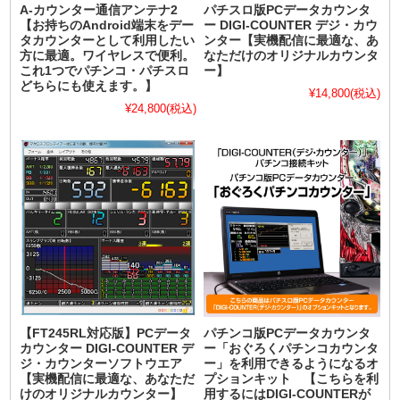
A-カウンター通信アンテナ2
パチスロ版PCデータカウンタ
【お持ちのAndroid端末をデー
ー DIGI-COUNTER デジ・カウ
タカウンターとして利用したい
ンター【実機配信に最適な、あ
方に最適。ワイヤレスで便利。
なただけのオリジナルカウンタ
これ1つでパチンコ・パチスロ
ー】
どちらにも使えます。】
¥14,800
(税込)
¥24,800
(税込)
【FT245RL対応版】PCデータ
パチンコ版PCデータカウンタ
カウンター DIGI-COUNTER デ
ー「おぐろくパチンコカウンタ
ジ・カウンターソフトウエア
ー」を利用できるようになるオ
【実機配信に最適な、あなただ
プションキット 【こちらを利
けのオリジナルカウンター】
用するにはDIGI-COUNTERが