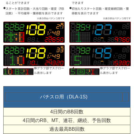
パチスロ用（DLA-1S)
4日間のBB回数
4日間のRB、MT、連荘、継続、予告回数
過去最高BB回数