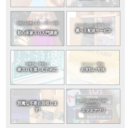
七海さんが教える
楽しい!わかりやす
あなたはどっち?
分割?丸ごと?
い!
選べる
配送サービス
初心者
家スロ入門講座
実機寸法・重量など
クレジット・RPay
家スロを
楽しむために
お支払い方法
A-SLOT ONLINE STORE
邪魔な不要台
回収しま
Android/iOS
す!
スマホアプリ