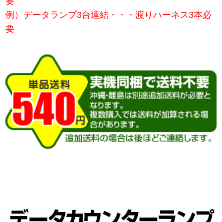
要
例）データランプ3台連結・・・渡りハーネス3本必
要