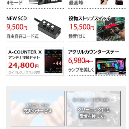
知ってほしい。
A-SLOTの真実（こ
と）
A-SLOTならではの
クリーニングにも
充実のサービス
愛情を持って。