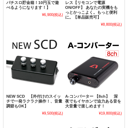
パチスロ貯金箱！10円玉で遊
レス【リモコンで電源
べるようになります！】
ON/OFF】 あなたの実機をも
っとかっこよく。もっと便利
¥6,900
(税込)
に。【単品販売可】
¥8,800
(税込)
NEW SCD 【外付けのスイッ
A-コンバーター 【8ch】 深
チで一発ラクラク操作！、音量
夜でもイヤホンで迫力ある音を
調節もOK】
大音量で楽しめます！
¥9,500
(税込)
¥19,800
(税込)