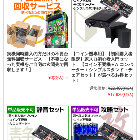
実機同時購入の方だけの不要台
【コイン機専用】【初回購入者
無料回収サービス 【不要にな
限定】家スロ初心者入門セッ
った実機をご自宅の玄関先で回
ト 【コイン不要機＋A-コンバ
収します！】
ーター＋シンプルスタンド・チ
ェアセット】が選べるお得セッ
¥0
(税込)
～
ト！
通常価格:
¥22,400
(税込)
¥17,920
(税込)