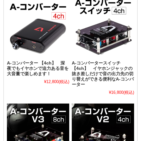
A-コンバーター 【4ch】 深
A-コンバータースイッチ
夜でもイヤホンで迫力ある音を
【4ch】 イヤホンジャックの
大音量で楽しめます！
抜き差しだけで音の出力先の切
り替えができる便利なA-コンバ
¥12,800
(税込)
ーター
¥16,800
(税込)