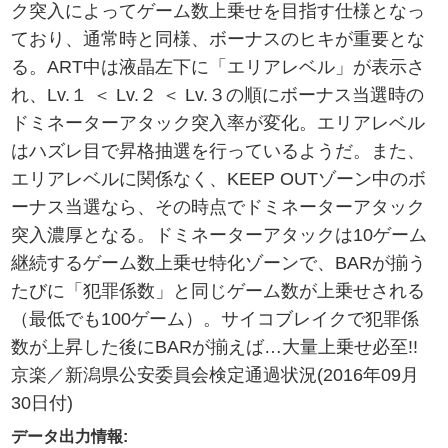
ク突入によってゲーム数上乗せを目指す仕様となっ
ており、通常時と同様、ボーナスのヒキが重要とな
る。ART中は液晶左下に「エリアレベル」が表示さ
れ、Lv.１ ＜ Lv.２ ＜ Lv.３の順にボーナス当選時の
ドミネーターアタック突入率が変化。エリアレベル
はハズレ目で昇格抽選を行っているようだ。また、
エリアレベルに関係なく、KEEP OUTゾーン中のボ
ーナス当選なら、その時点でドミネーターアタック
突入濃厚となる。ドミネーターアタックは10ゲーム
継続するゲーム数上乗せ特化ゾーンで、BARが揃う
たびに「犯罪係数」と同じゲーム数が上乗せされる
（最低でも100ゲーム）。サイコブレイクで犯罪係
数が上昇した後にBARが揃えば…大量上乗せ必至!!
京楽／新潟県公安委員会検定通過状況(2016年09月
30日付)
データ出力情報: