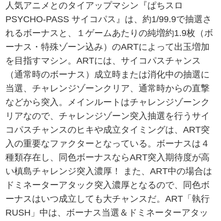
人気アニメとのタイアップマシン『ぱちスロ
PSYCHO-PASS サイコパス』は、約1/99.9で抽選さ
れるボーナスと、１ゲームあたりの純増約1.9枚（ボ
ーナス・特殊ゾーン込み）のARTによって出玉増加
を目指すマシン。ARTには、サイコパスチャンス
（通常時のボーナス）成立時または消化中の抽選に
当選、チャレンジゾーンクリア、通常時からの直撃
などから突入。メインルートはチャレンジゾーンク
リアなので、チャレンジゾーン突入抽選を行うサイ
コパスチャンスのヒキや成立タイミングは、ART突
入の重要なファクターとなっている。ボーナスは４
種類存在し、同色ボーナスならART突入期待度が高
い槙島チャレンジ突入濃厚！ また、ART中の場合は
ドミネーターアタック突入濃厚となるので、同色ボ
ーナスはいつ成立しても大チャンスだ。ART「執行
RUSH」中は、ボーナス当選＆ドミネーターアタッ