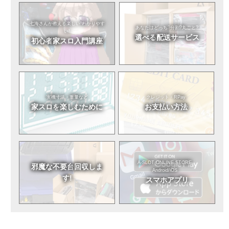
七海さんが教える
楽しい!わかりやす
あなたはどっち?
分割?丸ごと?
い!
選べる
配送サービス
初心者
家スロ入門講座
実機寸法・重量など
クレジット・RPay
家スロを
楽しむために
お支払い方法
A-SLOT ONLINE STORE
邪魔な不要台
回収しま
Android/iOS
す!
スマホアプリ