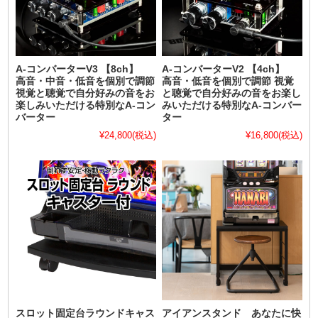
A-コンバーターV3 【8ch】
A-コンバーターV2 【4ch】
高音・中音・低音を個別で調節
高音・低音を個別で調節 視覚
視覚と聴覚で自分好みの音をお
と聴覚で自分好みの音をお楽し
楽しみいただける特別なA-コン
みいただける特別なA-コンバー
バーター
ター
¥24,800
(税込)
¥16,800
(税込)
スロット固定台ラウンドキャス
アイアンスタンド あなたに快